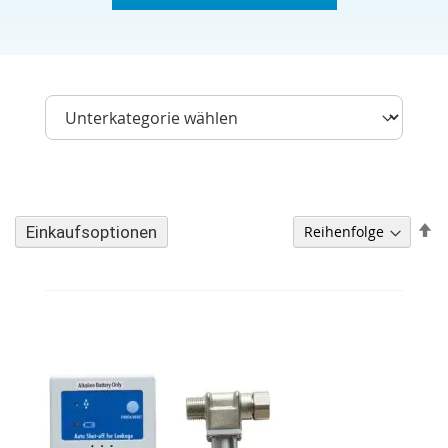
A
Einkaufsoptionen
so