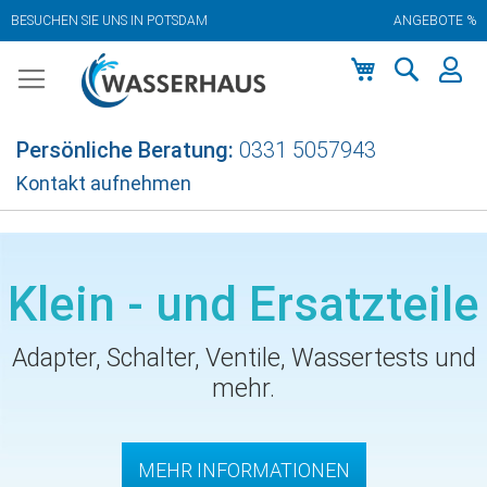
BESUCHEN SIE UNS IN POTSDAM
ANGEBOTE %
Zum
Inhalt
springen
Mein Warenkor
Persönliche Beratung:
0331 5057943
Kontakt aufnehmen
Klein - und Ersatzteile
Adapter, Schalter, Ventile, Wassertests und
mehr.
MEHR INFORMATIONEN