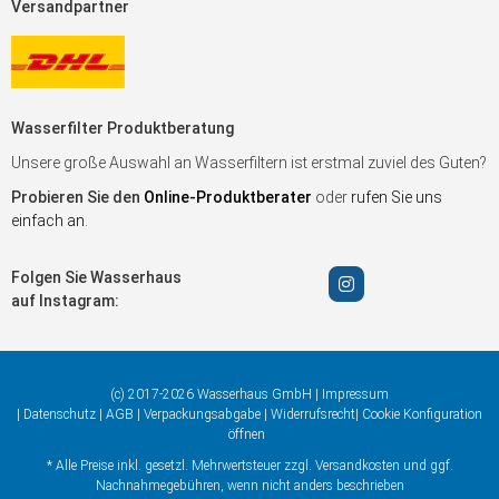
Versandpartner
Wasserfilter Produktberatung
Unsere große Auswahl an Wasserfiltern ist erstmal zuviel des Guten?
Probieren Sie den
Online-Produktberater
oder
rufen Sie uns
einfach an
.
Folgen Sie Wasserhaus
auf Instagram:
(c) 2017-2026 Wasserhaus GmbH |
Impressum
|
Datenschutz
|
AGB
|
Verpackungsabgabe
|
Widerrufsrecht
|
Cookie Konfiguration
öffnen
* Alle Preise inkl. gesetzl. Mehrwertsteuer zzgl.
Versandkosten
und ggf.
Nachnahmegebühren, wenn nicht anders beschrieben