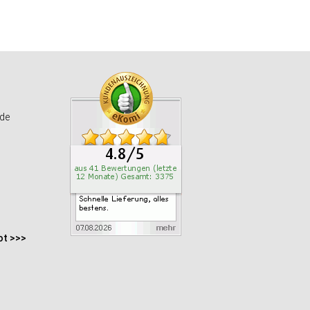
de
ot >>>