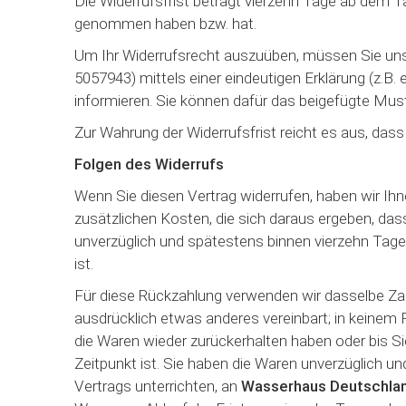
Die Widerrufsfrist beträgt vierzehn Tage ab dem Tag
genommen haben bzw. hat.
Um Ihr Widerrufsrecht auszuüben, müssen Sie uns
5057943) mittels einer eindeutigen Erklärung (z.B. 
informieren. Sie können dafür das beigefügte Mus
Zur Wahrung der Widerrufsfrist reicht es aus, dass
Folgen des Widerrufs
Wenn Sie diesen Vertrag widerrufen, haben wir Ihne
zusätzlichen Kosten, die sich daraus ergeben, das
unverzüglich und spätestens binnen vierzehn Tage
ist.
Für diese Rückzahlung verwenden wir dasselbe Zahl
ausdrücklich etwas anderes vereinbart; in keinem 
die Waren wieder zurückerhalten haben oder bis S
Zeitpunkt ist. Sie haben die Waren unverzüglich u
Vertrags unterrichten, an
Wasserhaus Deutschlan