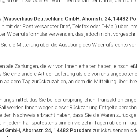
, an dem Sie oder ein von Ihnen benannter Dritter, der nicht de
 (
Wasserhaus Deutschland GmbH, Ahornstr. 24, 14482 P
ein mit der Post versandter Brief, Telefax oder E-Mail) über Ih
ter-Widerrufsformular verwenden, das jedoch nicht vorgeschri
 Sie die Mitteilung über die Ausübung des Widerrufsrechts vor
n alle Zahlungen, die wir von Ihnen erhalten haben, einschlie
s Sie eine andere Art der Lieferung als die von uns angeboten
n ab dem Tag zurückzuzahlen, an dem die Mitteilung über Ihre
ungsmittel, das Sie bei der ursprünglichen Transaktion einge
Fall werden Ihnen wegen dieser Rückzahlung Entgelte berechne
ie den Nachweis erbracht haben, dass Sie die Waren zurückge
nd in jedem Fall spätestens binnen vierzehn Tagen ab dem Tag
d GmbH, Ahornstr. 24, 14482 Potsdam
zurückzusenden oder