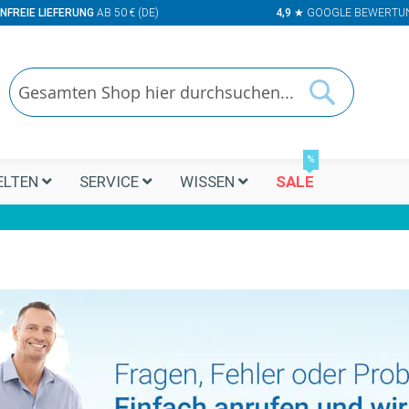
NFREIE LIEFERUNG
AB 50 € (DE)
4,9
★ GOOGLE BEWERTU
Suchen
Suchen
%
LTEN
SERVICE
WISSEN
SALE