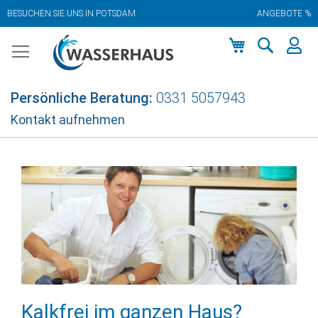
BESUCHEN SIE UNS IN POTSDAM
ANGEBOTE %
Zum
Inhalt
springen
Mein Warenkor
Persönliche Beratung:
0331 5057943
Kontakt aufnehmen
Kalkfrei im ganzen Haus?