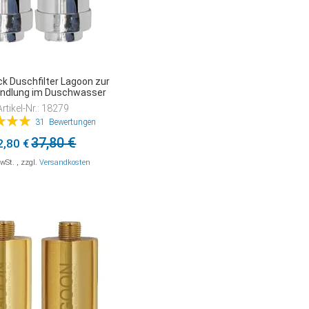
k Duschfilter Lagoon zur
andlung im Duschwasser
Artikel-Nr.: 18279
ung:
31
Bewertungen
99%
37,80 €
2,80 €
MwSt.
,
zzgl.
Versandkosten