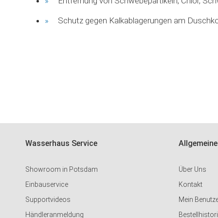
Entfernung von Schwebepartikeln, Chlor, Sc
Schutz gegen Kalkablagerungen am Duschk
Wasserhaus Service
Allgemeine
Showroom in Potsdam
Über Uns
Einbauservice
Kontakt
Supportvideos
Mein Benutz
Händleranmeldung
Bestellhistor