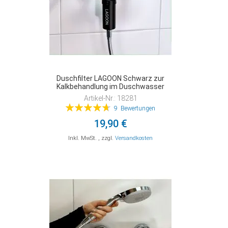
Duschfilter LAGOON Schwarz zur
Kalkbehandlung im Duschwasser
Artikel-Nr.: 18281
Bewertung:
9
Bewertungen
94%
19,90 €
Inkl. MwSt.
,
zzgl.
Versandkosten
In den Warenkorb
In den Warenkorb
In den Warenkorb
ZUR
ZUR
ZUR
VERGLEICHSLISTE
VERGLEICHSLISTE
VERGLEICHSLISTE
HINZUFÜGEN
HINZUFÜGEN
HINZUFÜGEN