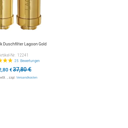
k Duschfilter Lagoon Gold
Artikel-Nr.: 12241
ung:
25
Bewertungen
98%
37,80 €
2,80 €
MwSt.
,
zzgl.
Versandkosten