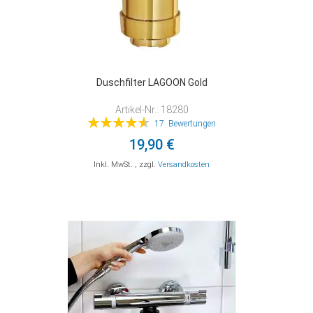
Duschfilter LAGOON Gold
Artikel-Nr.: 18280
Bewertung:
17
Bewertungen
93%
19,90 €
Inkl. MwSt.
,
zzgl.
Versandkosten
In den Warenkorb
In den Warenkorb
In den Warenkorb
ZUR
ZUR
ZUR
VERGLEICHSLISTE
VERGLEICHSLISTE
VERGLEICHSLISTE
HINZUFÜGEN
HINZUFÜGEN
HINZUFÜGEN