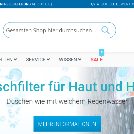
NFREIE LIEFERUNG
AB 50 € (DE)
4,9
★ GOOGLE BEWERTU
Suchen
Suchen
%
LTEN
SERVICE
WISSEN
SALE
chfilter für Haut und 
Duschen wie mit weichem Regenwasser
MEHR INFORMATIONEN