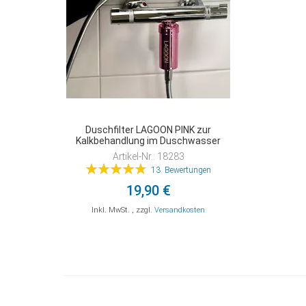
Duschfilter LAGOON PINK zur
Kalkbehandlung im Duschwasser
Artikel-Nr.: 18283
Bewertung:
13
Bewertungen
97%
19,90 €
Inkl. MwSt.
,
zzgl.
Versandkosten
In den Warenkorb
In den Warenkorb
ZUR
ZUR
VERGLEICHSLISTE
VERGLEICHSLISTE
HINZUFÜGEN
HINZUFÜGEN