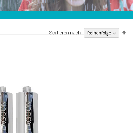
Ab
Sortieren nach
sor