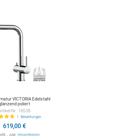
matur VICTORIA Edelstahl
glänzend poliert
Artikel-Nr.: 18538
tung:
1
Bewertungen
100%
619,00 €
MwSt.
,
zzgl.
Versandkosten