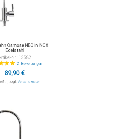
hn Osmose NEO in INOX
Edelstahl
Artikel-Nr.: 13582
tung:
2
Bewertungen
100%
89,90 €
MwSt.
,
zzgl.
Versandkosten