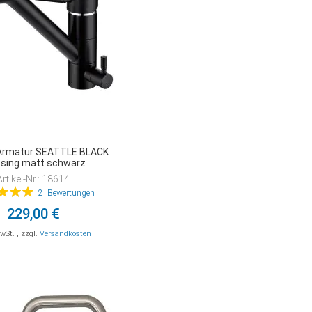
Armatur SEATTLE BLACK
sing matt schwarz
Artikel-Nr.: 18614
tung:
2
Bewertungen
100%
229,00 €
MwSt.
,
zzgl.
Versandkosten