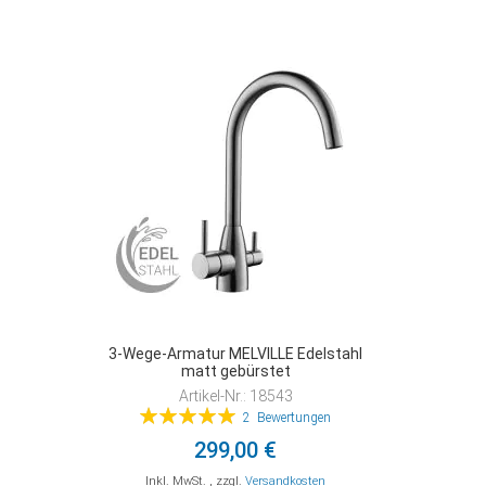
ZUR
ZUR
ZUR
VERGLEICHSLISTE
VERGLEICHSLISTE
VERGLEICHSLISTE
HINZUFÜGEN
HINZUFÜGEN
HINZUFÜGEN
3-Wege-Armatur MELVILLE Edelstahl
matt gebürstet
Artikel-Nr.: 18543
Bewertung:
2
Bewertungen
100%
299,00 €
Inkl. MwSt.
,
zzgl.
Versandkosten