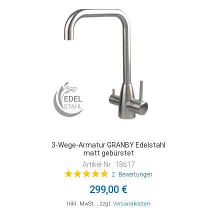
VERGLEICHSLISTE
VERGLEICHSLISTE
VERGLEICHSLISTE
HINZUFÜGEN
HINZUFÜGEN
HINZUFÜGEN
3-Wege-Armatur GRANBY Edelstahl
matt gebürstet
Artikel-Nr.: 18617
Bewertung:
2
Bewertungen
97%
299,00 €
Inkl. MwSt.
,
zzgl.
Versandkosten
In den Warenkorb
In den Warenkorb
In den Warenkorb