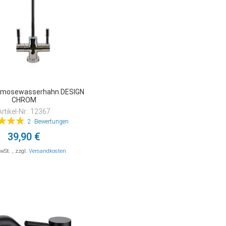
smosewasserhahn DESIGN
CHROM
Artikel-Nr.: 12367
tung:
2
Bewertungen
97%
39,90 €
MwSt.
,
zzgl.
Versandkosten