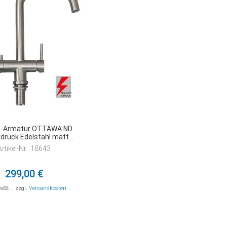
e-Armatur OTTAWA ND
rdruck Edelstahl matt
gebürstet
Artikel-Nr.: 18643
299,00 €
MwSt.
,
zzgl.
Versandkosten