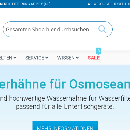
NFREIE LIEFERUNG
AB 50 € (DE)
4,9
★ GOOGLE BEWERTU
Suchen
Suchen
%
LTEN
SERVICE
WISSEN
SALE
erhähne für Osmosean
d hochwertige Wasserhähne für Wasserfilte
passend für alle Untertischgeräte.
MEHR INFORMATIONEN