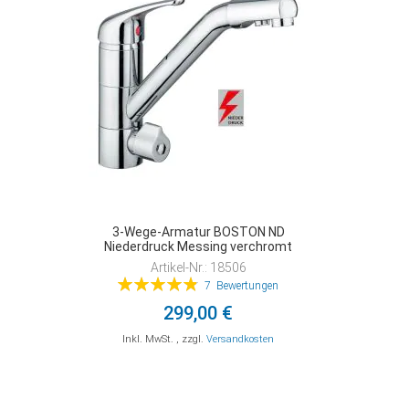
HINZUFÜGEN
HINZUFÜGEN
HINZUFÜGEN
3-Wege-Armatur BOSTON ND
Niederdruck Messing verchromt
Artikel-Nr.: 18506
Bewertung:
7
Bewertungen
98%
299,00 €
Inkl. MwSt.
,
zzgl.
Versandkosten
In den Warenkorb
In den Warenkorb
In den Warenkorb
ZUR
ZUR
ZUR