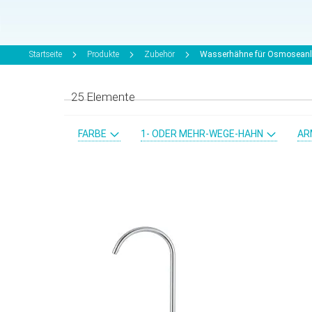
Startseite
Produkte
Zubehör
Wasserhähne für Osmosean
25
Elemente
FARBE
1- ODER MEHR-WEGE-HAHN
AR