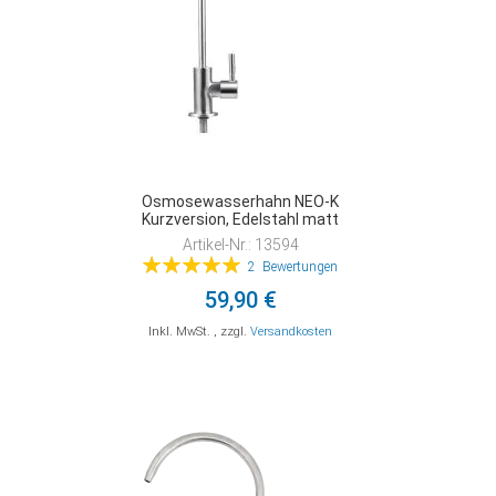
Osmosewasserhahn NEO-K
Kurzversion, Edelstahl matt
Artikel-Nr.: 13594
Bewertung:
2
Bewertungen
100%
59,90 €
Inkl. MwSt.
,
zzgl.
Versandkosten
In den Warenkorb
In den Warenkorb
In den Warenkorb
ZUR
ZUR
ZUR
VERGLEICHSLISTE
VERGLEICHSLISTE
VERGLEICHSLISTE
HINZUFÜGEN
HINZUFÜGEN
HINZUFÜGEN