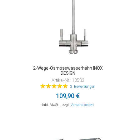
2-Wege-Osmosewasserhahn INOX
DESIGN
Artikel-Nr.: 13583
Bewertung:
3
Bewertungen
100%
109,90 €
Inkl. MwSt.
,
zzgl.
Versandkosten
In den Warenkorb
In den Warenkorb
In den Warenkorb
ZUR
ZUR
ZUR
VERGLEICHSLISTE
VERGLEICHSLISTE
VERGLEICHSLISTE