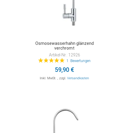
Osmosewasserhahn glänzend
verchromt
Artikel-Nr.: 12926
Bewertung:
1
Bewertungen
100%
59,90 €
Inkl. MwSt.
,
zzgl.
Versandkosten
In den Warenkorb
In den Warenkorb
In den Warenkorb
ZUR
ZUR
ZUR
VERGLEICHSLISTE
VERGLEICHSLISTE
VERGLEICHSLISTE
HINZUFÜGEN
HINZUFÜGEN
HINZUFÜGEN