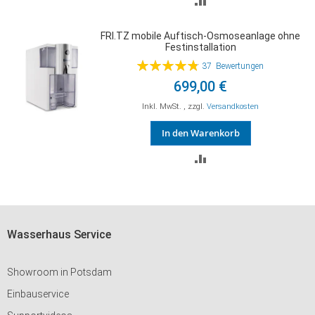
VERGLEICHSLISTE
FRI.TZ mobile Auftisch-Osmoseanlage ohne
Festinstallation
HINZUFÜGEN
Bewertung:
37
Bewertungen
97%
699,00 €
Inkl. MwSt.
,
zzgl.
Versandkosten
In den Warenkorb
ZUR
VERGLEICHSLISTE
HINZUFÜGEN
Wasserhaus Service
Showroom in Potsdam
Einbauservice