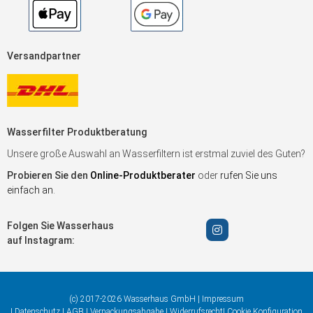
Versandpartner
Wasserfilter Produktberatung
Unsere große Auswahl an Wasserfiltern ist erstmal zuviel des Guten?
Probieren Sie den
Online-Produktberater
oder
rufen Sie uns
einfach an
.
Folgen Sie Wasserhaus
auf Instagram:
(c) 2017-2026 Wasserhaus GmbH |
Impressum
|
Datenschutz
|
AGB
|
Verpackungsabgabe
|
Widerrufsrecht
|
Cookie Konfiguration