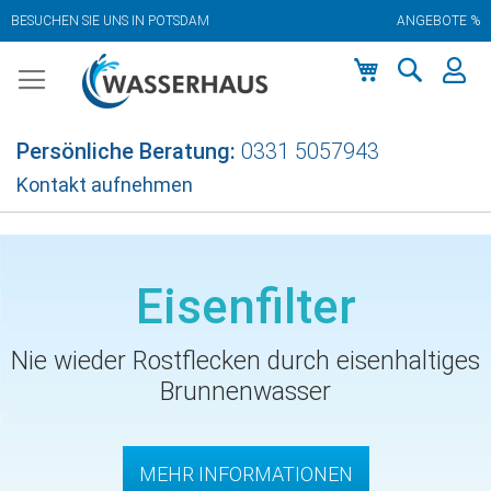
BESUCHEN SIE UNS IN POTSDAM
ANGEBOTE %
Zum
Inhalt
springen
Mein Warenkor
Persönliche Beratung:
0331 5057943
Kontakt aufnehmen
Eisenfilter
Nie wieder Rostflecken durch eisenhaltiges
Brunnenwasser
MEHR INFORMATIONEN