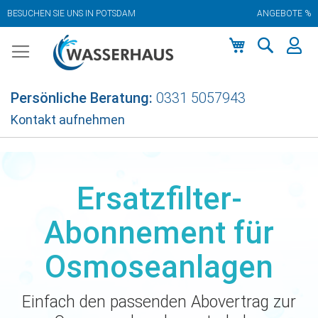
BESUCHEN SIE UNS IN POTSDAM
ANGEBOTE %
Zum
Inhalt
springen
Mein Warenkor
Persönliche Beratung:
0331 5057943
Kontakt aufnehmen
Ersatzfilter-
Abonnement für
Osmoseanlagen
Einfach den passenden Abovertrag zur