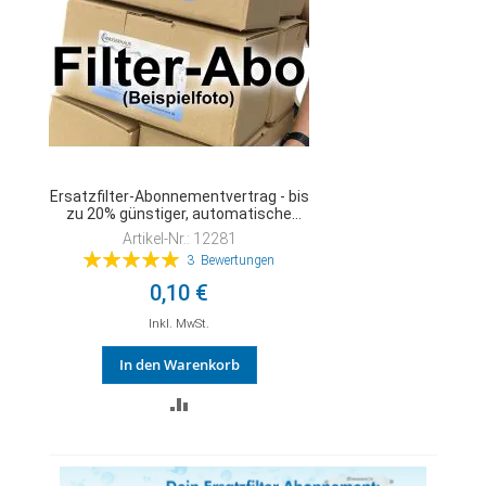
Ersatzfilter-Abonnementvertrag - bis
zu 20% günstiger, automatische
Lieferung alle 6 Monate,
Artikel-Nr.: 12281
Garantieverlängerung auf 5 Jahre,
Bewertung:
3
Bewertungen
Bezahlung per Lastschrifteinzug
100%
0,10 €
Inkl. MwSt.
In den Warenkorb
ZUR
VERGLEICHSLISTE
HINZUFÜGEN