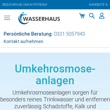
BESUCHEN SIE UNS IN POTSDAM
ANGEBOTE %
Zum
Inhalt
springen
Mein Warenkor
Persönliche Beratung:
0331 5057943
Kontakt aufnehmen
Umkehrosmose­
anlagen
Umkehrosmoseanlagen sorgen für
besonders reines Trinkwasser und entfernen
zuverlässig Schadstoffe, Kalk und