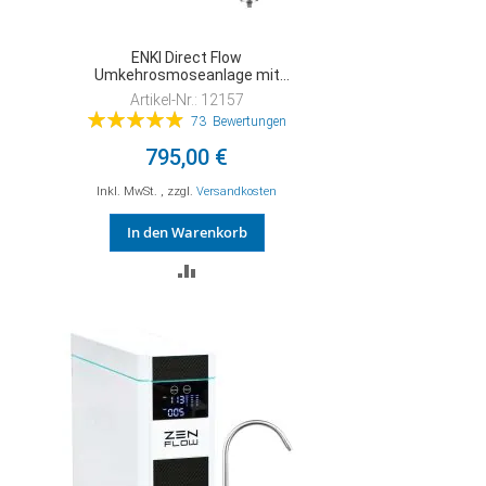
ENKI Direct Flow
Umkehrosmoseanlage mit
Osmosewasserhahn
Artikel-Nr.: 12157
Bewertung:
73
Bewertungen
99%
795,00 €
Inkl. MwSt.
,
zzgl.
Versandkosten
In den Warenkorb
ZUR
VERGLEICHSLISTE
HINZUFÜGEN