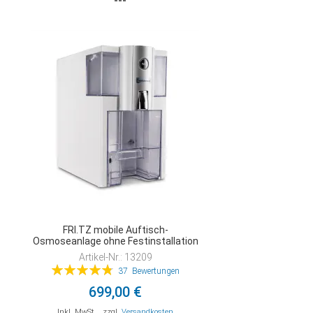
VERGLEICHSLISTE
HINZUFÜGEN
FRI.TZ mobile Auftisch-
Osmoseanlage ohne Festinstallation
Artikel-Nr.: 13209
Bewertung:
37
Bewertungen
97%
699,00 €
Inkl. MwSt.
,
zzgl.
Versandkosten