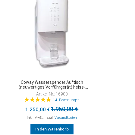
HINZUFÜGEN
Coway Wasserspender Auftisch
(neuwertiges Vorführgerät) heiss-
kalt mit Osmosefilter CHP-6310L
Artikel-Nr.: 16900
Ciroo Driver
Bewertung:
14
Bewertungen
99%
1.950,00 €
1.250,00 €
Inkl. MwSt.
,
zzgl.
Versandkosten
In den Warenkorb