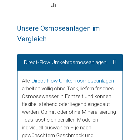
ZUR
VERGLEICHSLISTE
HINZUFÜGEN
Unsere Osmoseanlagen im
Vergleich
Direct-Flow Umkehrosmoseanlagen
Alle
Direct-Flow Umkehrosmoseanlagen
arbeiten völlig ohne Tank, liefern frisches
Osmosewasser in Echtzeit und können
flexibel stehend oder liegend eingebaut
werden.
Ob mit oder ohne Mineralisierung
- das lässt sich bei allen Modellen
individuell auswählen – je nach
gewünschtem Geschmack und