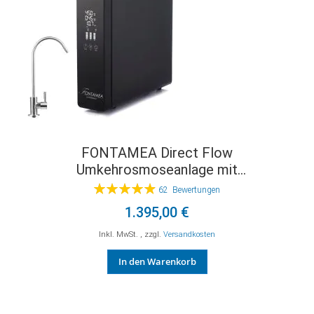
FONTAMEA Direct Flow
Umkehrosmoseanlage mit
Osmosewasserhahn, UV-Keimsperre
Bewertung:
62
Bewertungen
99%
1.395,00 €
Inkl. MwSt.
,
zzgl.
Versandkosten
In den Warenkorb