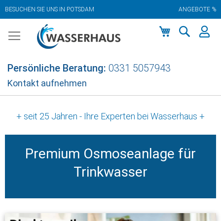
BESUCHEN SIE UNS IN POTSDAM
ANGEBOTE %
Zum
Inhalt
springen
Mein Warenkor
Persönliche Beratung:
0331 5057943
Kontakt aufnehmen
+ seit 25 Jahren - Ihre Experten bei Wasserhaus +
Premium Osmoseanlage für
Trinkwasser