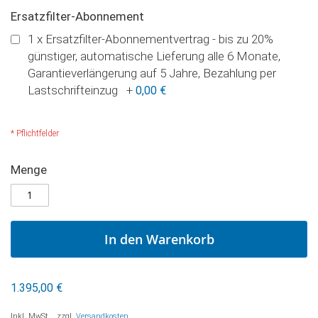
Ersatzfilter-Abonnement
1 x Ersatzfilter-Abonnementvertrag - bis zu 20%
günstiger, automatische Lieferung alle 6 Monate,
Garantieverlängerung auf 5 Jahre, Bezahlung per
Lastschrifteinzug
+
0,00 €
* Pflichtfelder
FONTAMEA
Menge
AUF
Direct
LAGER
Flow
Umkehrosmoseanlage
mit
In den Warenkorb
Osmosewasserhahn,
UV-
Keimsperre
1.395,00 €
Inkl. MwSt.
,
zzgl.
Versandkosten