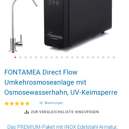
Zum
FONTAMEA Direct Flow
Anfang
der
Umkehrosmoseanlage mit
Bildgalerie
Osmosewasserhahn, UV-Keimsperre
springen
Bewertung:
62
Bewertungen
99
100
% of
ZUR VERGLEICHSLISTE HINZUFÜGEN
Das PREMIUM-Paket mit INOX Edelstahl-Armatur,