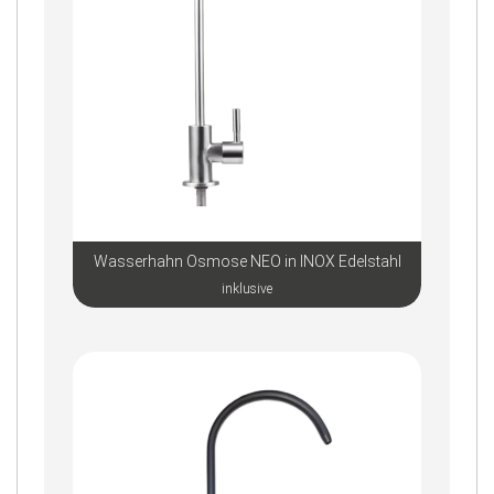
Wasserhahn Osmose NEO in INOX Edelstahl
inklusive