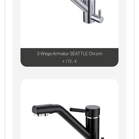
3-Wege-Armatur SEATTLE Chrom
+ 172,- €