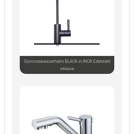
Osmosewasserhahn BLACK in INOX Edelstahl
inklusive