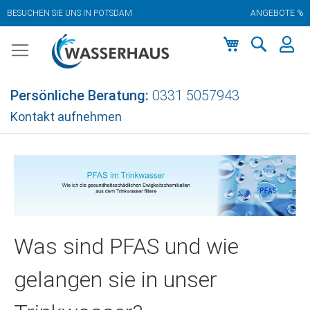
BESUCHEN SIE UNS IN POTSDAM
ANGEBOTE %
Zum
Inhalt
springen
Mein Warenkor
Persönliche Beratung:
0331 5057943
Kontakt aufnehmen
Was sind PFAS und wie
gelangen sie in unser