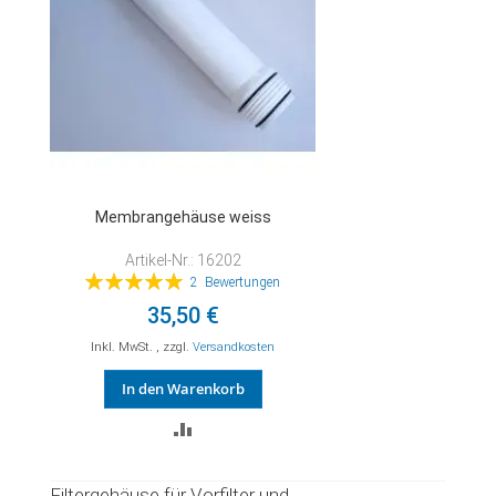
Membrangehäuse weiss
Artikel-Nr.: 16202
Bewertung:
2
Bewertungen
100%
35,50 €
Inkl. MwSt.
,
zzgl.
Versandkosten
In den Warenkorb
ZUR
VERGLEICHSLISTE
Filtergehäuse für Vorfilter und