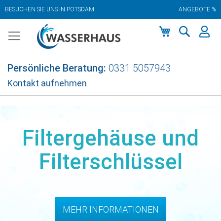
BESUCHEN SIE UNS IN POTSDAM
ANGEBOTE %
Zum
Inhalt
springen
Mein Warenkor
Persönliche Beratung:
0331 5057943
Kontakt aufnehmen
Filtergehäuse und
Filterschlüssel
MEHR INFORMATIONEN