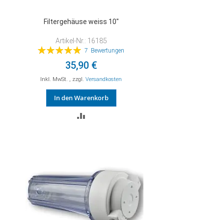
Filtergehäuse weiss 10"
Artikel-Nr.: 16185
Bewertung:
7
Bewertungen
100%
35,90 €
Inkl. MwSt.
,
zzgl.
Versandkosten
In den Warenkorb
ZUR
VERGLEICHSLISTE
HINZUFÜGEN