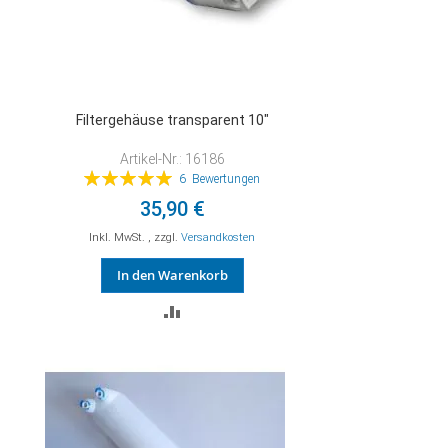
Filtergehäuse transparent 10"
Artikel-Nr.: 16186
Bewertung:
6
Bewertungen
100%
35,90 €
Inkl. MwSt.
,
zzgl.
Versandkosten
In den Warenkorb
ZUR
VERGLEICHSLISTE
HINZUFÜGEN