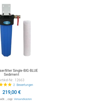
erfilter Single-BIG-BLUE
Sediment
Artikel-Nr.: 12663
tung:
2
Bewertungen
100%
219,00 €
MwSt.
,
zzgl.
Versandkosten