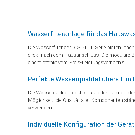
ZUR
ZUR
ZUR
VERGLEICHSLISTE
VERGLEICHSLISTE
VERGLEICHSLISTE
HINZUFÜGEN
HINZUFÜGEN
HINZUFÜGEN
Wasserfilteranlage für das Hauswa
Die Wasserfilter der BIG BLUE Serie bieten Ihn
direkt nach dem Hausanschluss. Die modulare Ba
einem attraktivem Preis-Leistungsverhältnis.
Perfekte Wasserqualität überall im
Die Wasserqualität resultiert aus der Qualität 
Möglichkeit, die Qualität aller Komponenten stän
verwenden.
Individuelle Konfiguration der Gerä