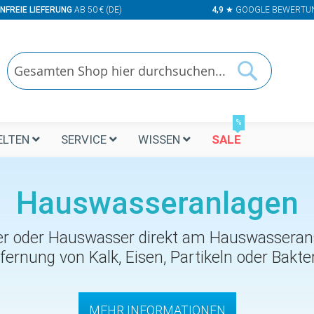
NFREIE LIEFERUNG
AB 50 € (DE)
4,9
★ GOOGLE BEWERTU
Suchen
Suchen
%
LTEN
SERVICE
WISSEN
SALE
Hauswasseranlagen
 oder Hauswasser direkt am Hauswasseransc
fernung von Kalk, Eisen, Partikeln oder Bakte
MEHR INFORMATIONEN