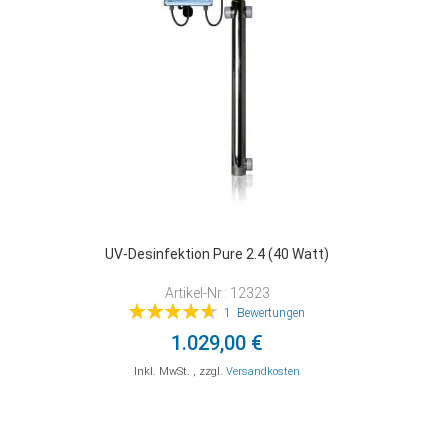
HINZUFÜGEN
HINZUFÜGEN
HINZUFÜGEN
UV-Desinfektion Pure 2.4 (40 Watt)
Artikel-Nr.: 12323
Bewertung:
1
Bewertungen
93%
1.029,00 €
Inkl. MwSt.
,
zzgl.
Versandkosten
In den Warenkorb
In den Warenkorb
In den Warenkorb
ZUR
ZUR
ZUR