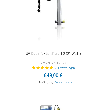
UV-Desinfektion Pure 1.2 (21 Watt)
Artikel-Nr.: 12327
Bewertung:
7
Bewertungen
100%
849,00 €
Inkl. MwSt.
,
zzgl.
Versandkosten
In den Warenkorb
In den Warenkorb
In den Warenkorb
ZUR
ZUR
ZUR
VERGLEICHSLISTE
VERGLEICHSLISTE
VERGLEICHSLISTE