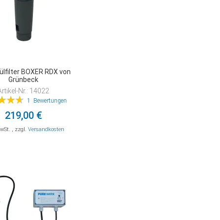
lfilter BOXER RDX von
Grünbeck
Artikel-Nr.: 14022
tung:
1
Bewertungen
93%
219,00 €
MwSt.
,
zzgl.
Versandkosten