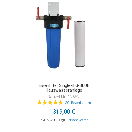
VERGLEICHSLISTE
VERGLEICHSLISTE
VERGLEICHSLISTE
HINZUFÜGEN
HINZUFÜGEN
HINZUFÜGEN
Eisenfilter Single-BIG-BLUE
Hauswasseranlage
Artikel-Nr.: 12652
Bewertung:
30
Bewertungen
100%
319,00 €
Inkl. MwSt.
,
zzgl.
Versandkosten
In den Warenkorb
In den Warenkorb
In den Warenkorb