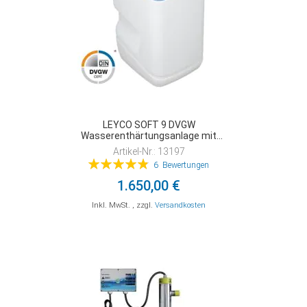
LEYCO SOFT 9 DVGW
Wasserenthärtungsanlage mit
Anschlusszubehör
Artikel-Nr.: 13197
Bewertung:
6
Bewertungen
98%
1.650,00 €
Inkl. MwSt.
,
zzgl.
Versandkosten
In den Warenkorb
In den Warenkorb
In den Warenkorb
ZUR
ZUR
ZUR
VERGLEICHSLISTE
VERGLEICHSLISTE
VERGLEICHSLISTE
HINZUFÜGEN
HINZUFÜGEN
HINZUFÜGEN