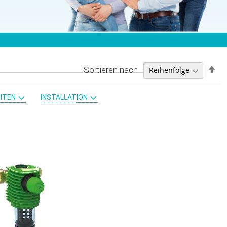
Ab
Sortieren nach
sor
ITEN
INSTALLATION