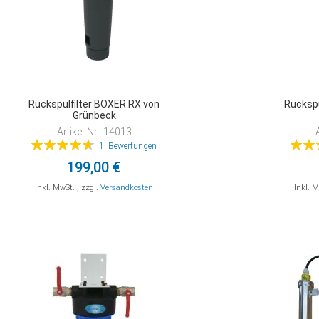
Rückspülfilter BOXER RX von
Rückspü
Grünbeck
Artikel-Nr.: 14013
Bewertung:
Bewer
1
Bewertungen
93%
199,00 €
Inkl. MwSt.
,
zzgl.
Versandkosten
Inkl. 