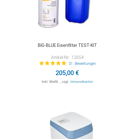
BIG-BLUE Eisenfilter TEST-KIT
Artikel-Nr.: 12654
Bewertung:
31
Bewertungen
100%
205,00 €
Inkl. MwSt.
,
zzgl.
Versandkosten
In den Warenkorb
In den Warenkorb
In den Warenkorb
ZUR
ZUR
ZUR
VERGLEICHSLISTE
VERGLEICHSLISTE
VERGLEICHSLISTE
HINZUFÜGEN
HINZUFÜGEN
HINZUFÜGEN