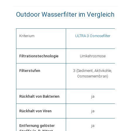
VERGLEICHSLISTE
HINZUFÜGEN
Outdoor Wasserfilter im Vergleich
Kriterium
ULTRA 3 Osmosefilter
FRE
Filtrationstechnologie
Umkehrosmose
Filterstufen
3 (Sediment, Aktivkohle,
3 
Osmosemembran)
Se
Rückhalt von Bakterien
ja
Rückhalt von Viren
ja
Entfernung gelöster
ja