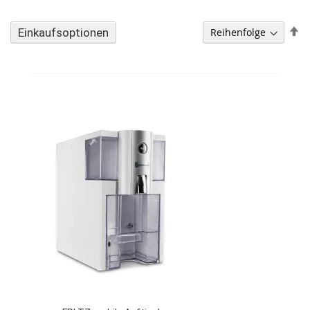
A
Einkaufsoptionen
so