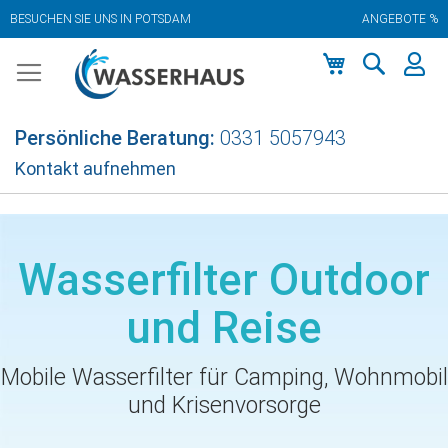
BESUCHEN SIE UNS IN POTSDAM
ANGEBOTE %
Zum
Inhalt
springen
Mein Warenkor
Persönliche Beratung:
0331 5057943
Kontakt aufnehmen
Wasserfilter Outdoor
und Reise
Mobile Wasserfilter für Camping, Wohnmobil
und Krisenvorsorge