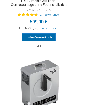
FRI.TZ mobile Auftisch-
Osmoseanlage ohne Festinstallation
Artikel-Nr.: 13209
Bewertung:
37
Bewertungen
97%
699,00 €
Inkl. MwSt.
,
zzgl.
Versandkosten
In den Warenkorb
ZUR
VERGLEICHSLISTE
HINZUFÜGEN