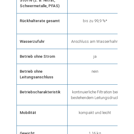
Stoffe (z. B. Nitrat,
Schwermetalle, PFAS)
Rückhalterate gesamt
bis zu 99,9 %*
e
Wasserzufuhr
Anschluss am Wasserhahn
Betrieb ohne Strom
ja
Betrieb ohne
nein
Leitungsanschluss
Betriebscharakteristik
kontinuierliche Filtration bei
di
bestehendem Leitungsdruck
Mobilität
kompakt und leicht
Gewicht
1,16 kg