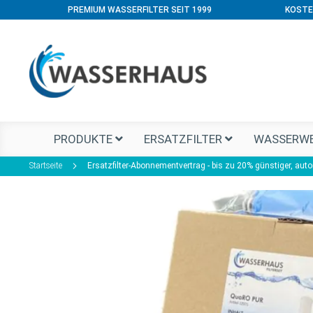
PREMIUM WASSERFILTER SEIT 1999
KOSTE
PRODUKTE
ERSATZFILTER
WASSERWE
Startseite
Ersatzfilter-Abonnementvertrag - bis zu 20% günstiger, aut
Zum
Ende
der
Bildgalerie
springen