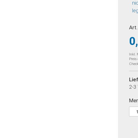
ni
le
Art.
0
Inkl.
Preis
Check
Lie
2-3
Me