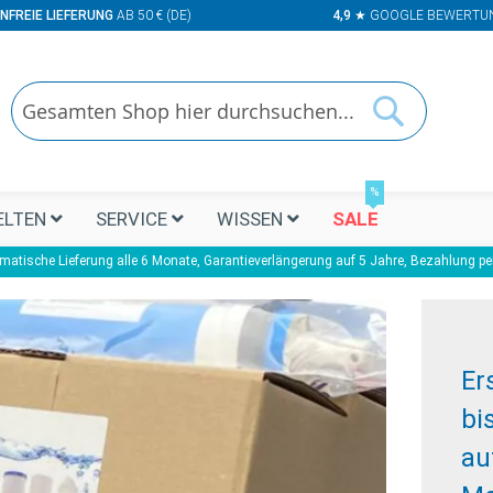
NFREIE LIEFERUNG
AB 50 € (DE)
4,9
★ GOOGLE BEWERTU
Suchen
Suchen
%
LTEN
SERVICE
WISSEN
SALE
omatische Lieferung alle 6 Monate, Garantieverlängerung auf 5 Jahre, Bezahlung pe
Er
bi
au