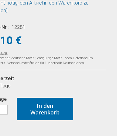
cht nötig, den Artikel in den Warenkorb zu
gen).
-Nr.
12281
,10 €
 MwSt.
 enthält deutsche MwSt.; endgültige MwSt. nach Lieferland im
out. Versandkostenfrei ab 50 € innerhalb Deutschlands.
ferzeit
 Tage
nge
In den
Warenkorb