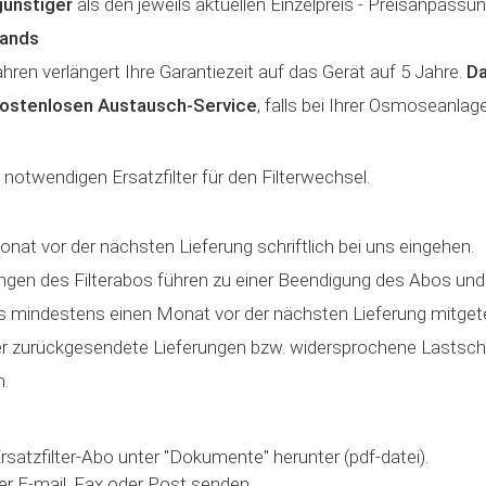
ünstiger
als den jeweils aktuellen Einzelpreis - Preisanpassu
lands
ren verlängert Ihre Garantiezeit auf das Gerät auf 5 Jahre.
D
ostenlosen Austausch-Service
, falls bei Ihrer Osmoseanla
le notwendigen Ersatzfilter für den Filterwechsel.
t vor der nächsten Lieferung schriftlich bei uns eingehen.
en des Filterabos führen zu einer Beendigung des Abos und V
mindestens einen Monat vor der nächsten Lieferung mitgete
 zurückgesendete Lieferungen bzw. widersprochene Lastschrif
n.
rsatzfilter-Abo unter "Dokumente" herunter (pdf-datei).
er E-mail, Fax oder Post senden.