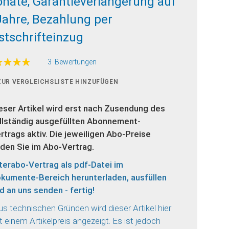
nate, Garantieverlängerung auf
Jahre, Bezahlung per
stschrifteinzug
ertung:
3
Bewertungen
100
f
ZUR VERGLEICHSLISTE HINZUFÜGEN
eser Artikel wird erst nach Zusendung des
llständig ausgefüllten Abonnement-
rtrags aktiv. Die jeweiligen Abo-Preise
nden Sie im Abo-Vertrag.
lterabo-Vertrag als pdf-Datei im
kumente-Bereich herunterladen, ausfüllen
d an uns senden - fertig!
us technischen Gründen wird dieser Artikel hier
t einem Artikelpreis angezeigt. Es ist jedoch