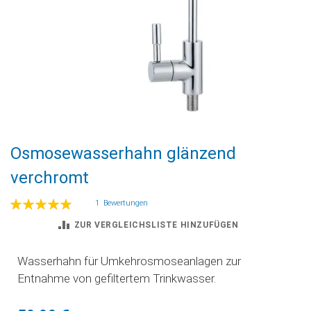
Zum
Osmosewasserhahn glänzend
Anfang
der
verchromt
Bildgalerie
springen
Bewertung:
1
Bewertungen
100
100
% of
ZUR VERGLEICHSLISTE HINZUFÜGEN
Wasserhahn für Umkehrosmoseanlagen zur
Entnahme von gefiltertem Trinkwasser.