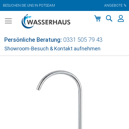
BESUCHEN SIE UNS IN POTSDAM
ANGEBOTE %
Zum
Inhalt
springen
Mein Warenko
Persönliche Beratung:
0331 505 79 43
Showroom-Besuch & Kontakt aufnehmen
Zum
Ende
der
Bildgalerie
springen