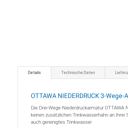
Zum
Anfang
der
Bildgalerie
springen
Details
Technische Daten
Liefer
OTTAWA NIEDERDRUCK 3-Wege-Arm
Die Drei-Wege-Niederdruckarmatur OTTAWA ND 
keinen zusätzlichen Trinkwasserhahn an Ihrer 
auch gereinigtes Trinkwasser.