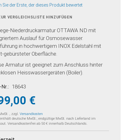
n Sie der Erste, der dieses Produkt bewertet
ZUR VERGLEICHSLISTE HINZUFÜGEN
ege-Niederdruckarmatur OTTAWA ND mit
egriertem Auslauf für Osmosewasser.
führung in hochwertigem INOX Edelstahl mit
t-gebürsteter Oberfläche.
se Armatur ist geeignet zum Anschluss hinter
cklosen Heisswassergeräten (Boiler).
-Nr.
18643
99,00 €
 MwSt.
,
zzgl.
Versandkosten
 enthält deutsche MwSt.; endgültige MwSt. nach Lieferland im
out. Versandkostenfrei ab 50 € innerhalb Deutschlands.
ferzeit