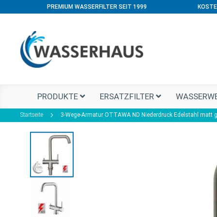
PREMIUM WASSERFILTER SEIT 1999
KOSTE
PRODUKTE
ERSATZFILTER
WASSERWE
Startseite
3-Wege-Armatur OTTAWA ND Niederdruck Edelstahl matt g
Zum
Ende
der
Bildgalerie
springen