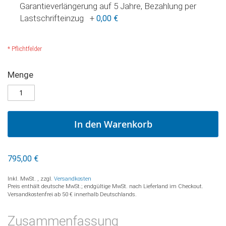
Garantieverlängerung auf 5 Jahre, Bezahlung per
Lastschrifteinzug
+
0,00 €
* Pflichtfelder
ENKI
Menge
AUF
Direct
LAGER
Flow
Umkehrosmoseanlage
mit
In den Warenkorb
Osmosewasserhahn
795,00 €
Inkl. MwSt.
,
zzgl.
Versandkosten
Preis enthält deutsche MwSt.; endgültige MwSt. nach Lieferland im Checkout.
Versandkostenfrei ab 50 € innerhalb Deutschlands.
Zusammenfassung