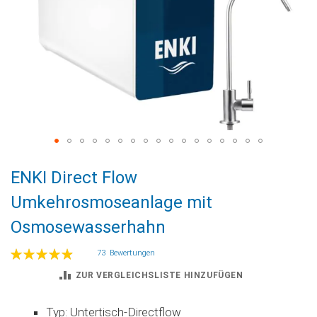
Zum
ENKI Direct Flow
Anfang
der
Umkehrosmoseanlage mit
Bildgalerie
Osmosewasserhahn
springen
Bewertung:
73
Bewertungen
99
100
% of
ZUR VERGLEICHSLISTE HINZUFÜGEN
Typ: Untertisch-Directflow