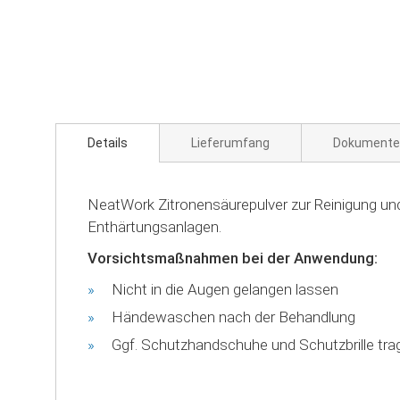
Zum
Anfang
der
Bildgalerie
springen
Details
Lieferumfang
Dokumente
NeatWork Zitronensäurepulver zur Reinigung un
Enthärtungsanlagen.
Vorsichtsmaßnahmen bei der Anwendung:
Nicht in die Augen gelangen lassen
Händewaschen nach der Behandlung
Ggf. Schutzhandschuhe und Schutzbrille tra