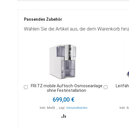
Passendes Zubehör
Wählen Sie die Artikel aus, die dem Warenkorb hin
FRI.TZ mobile Auftisch-Osmoseanlage
Leitfä
In
In
ohne Festinstallation
den
den
Warenkorb
Warenkorb
699,00 €
Inkl. MwSt.
,
zzgl.
Versandkosten
Inkl. 
ZUR
VERGLEICHSLISTE