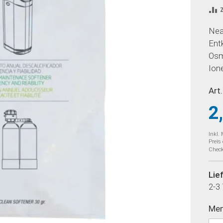
Nea
Ent
Osm
Ion
Art.
2
Inkl.
Preis
Check
Lie
2-3
Me