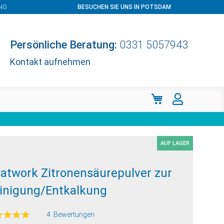
NG
BESUCHEN SIE UNS IN POTSDAM
Persönliche Beratung:
0331 5057943
Kontakt aufnehmen
Mein Warenkorb
AUF LAGER
atwork Zitronensäurepulver zur
inigung/Entkalkung
ertung:
4
Bewertungen
100
f