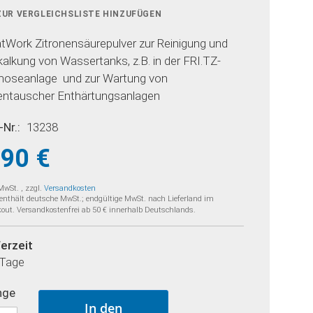
ZUR VERGLEICHSLISTE HINZUFÜGEN
tWork Zitronensäurepulver zur Reinigung und
kalkung von Wassertanks, z.B. in der FRI.TZ-
oseanlage und zur Wartung von
entauscher Enthärtungsanlagen
-Nr.
13238
,90 €
 MwSt.
,
zzgl.
Versandkosten
 enthält deutsche MwSt.; endgültige MwSt. nach Lieferland im
out. Versandkostenfrei ab 50 € innerhalb Deutschlands.
ferzeit
 Tage
nge
In den