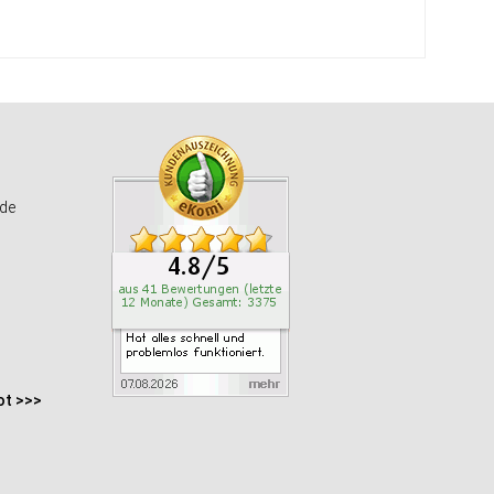
de
ot >>>