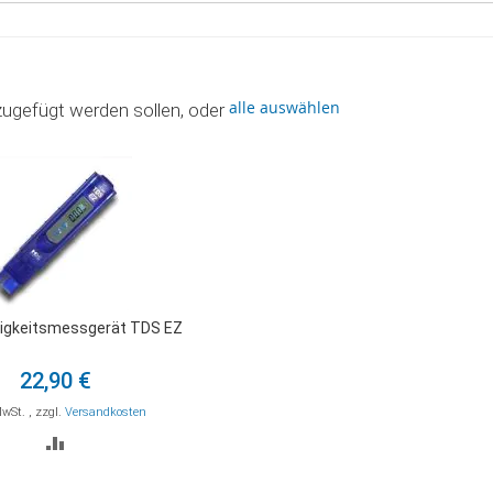
alle auswählen
zugefügt werden sollen, oder
higkeitsmessgerät TDS EZ
22,90 €
MwSt.
,
zzgl.
Versandkosten
ZUR
VERGLEICHSLISTE