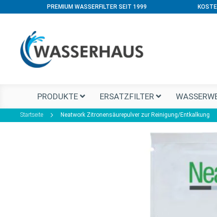
PREMIUM WASSERFILTER SEIT 1999
KOSTE
PRODUKTE
ERSATZFILTER
WASSERWE
Startseite
Neatwork Zitronensäurepulver zur Reinigung/Entkalkung
Zum
Ende
der
Bildgalerie
springen