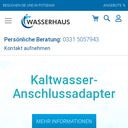
BESUCHEN SIE UNS IN POTSDAM
ANGEBOTE %
Zum
Inhalt
springen
Mein Warenkor
Persönliche Beratung:
0331 5057943
Kontakt aufnehmen
Kaltwasser-
Anschlussadapter
MEHR INFORMATIONEN