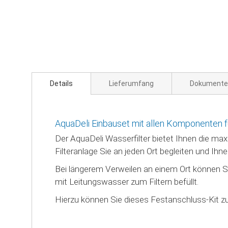
Zum
Anfang
der
Bildgalerie
springen
Details
Lieferumfang
Dokumente
AquaDeli Einbauset mit allen Komponenten f
Der AquaDeli Wasserfilter bietet Ihnen die max
Filteranlage Sie an jeden Ort begleiten und Ihn
Bei längerem Verweilen an einem Ort können S
mit Leitungswasser zum Filtern befüllt.
Hierzu können Sie dieses Festanschluss-Kit zus