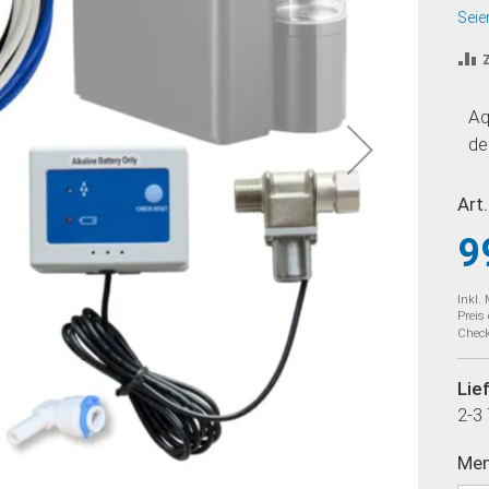
Seie
Aq
de
Art.
9
Inkl.
Preis
Check
Lie
2-3
Me