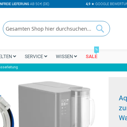
NFREIE LIEFERUNG
AB 50 € (DE)
4,9
★ GOOGLE BEWERTU
Suchen
Suchen
%
LTEN
SERVICE
WISSEN
SALE
sserleitung
Aq
zu
Wa