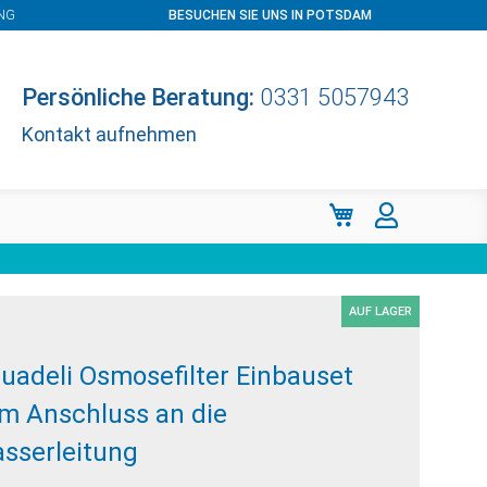
NG
BESUCHEN SIE UNS IN POTSDAM
Persönliche Beratung:
0331 5057943
Kontakt aufnehmen
Mein Warenkorb
AUF LAGER
uadeli Osmosefilter Einbauset
m Anschluss an die
sserleitung