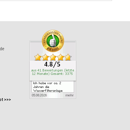
de
ot >>>