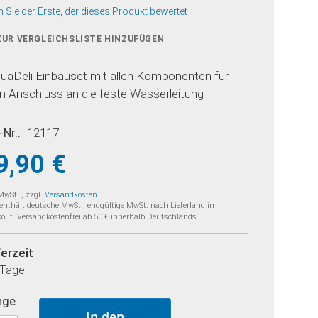
n Sie der Erste, der dieses Produkt bewertet
ZUR VERGLEICHSLISTE HINZUFÜGEN
uaDeli Einbauset mit allen Komponenten für
n Anschluss an die feste Wasserleitung
-Nr.
12117
9,90 €
 MwSt.
,
zzgl.
Versandkosten
 enthält deutsche MwSt.; endgültige MwSt. nach Lieferland im
out. Versandkostenfrei ab 50 € innerhalb Deutschlands.
ferzeit
 Tage
nge
In den