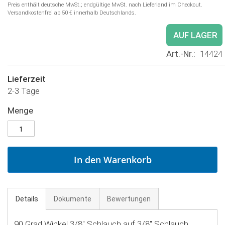
Preis enthält deutsche MwSt.; endgültige MwSt. nach Lieferland im Checkout.
Versandkostenfrei ab 50 € innerhalb Deutschlands.
AUF LAGER
Art.-Nr.
14424
Lieferzeit
2-3 Tage
Menge
In den Warenkorb
Details
Dokumente
Bewertungen
90 Grad Winkel 3/8'' Schlauch auf 3/8'' Schlauch