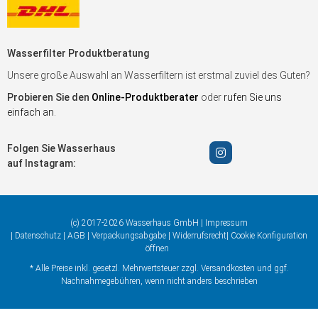
Wasserfilter Produktberatung
Unsere große Auswahl an Wasserfiltern ist erstmal zuviel des Guten?
Probieren Sie den
Online-Produktberater
oder
rufen Sie uns
einfach an
.
Folgen Sie Wasserhaus
auf Instagram:
(c) 2017-2026 Wasserhaus GmbH |
Impressum
|
Datenschutz
|
AGB
|
Verpackungsabgabe
|
Widerrufsrecht
|
Cookie Konfiguration
öffnen
* Alle Preise inkl. gesetzl. Mehrwertsteuer zzgl.
Versandkosten
und ggf.
Nachnahmegebühren, wenn nicht anders beschrieben