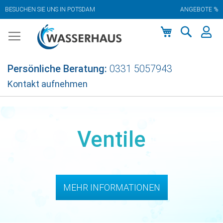
BESUCHEN SIE UNS IN POTSDAM
ANGEBOTE %
Zum
Inhalt
springen
Mein Warenkor
Persönliche Beratung:
0331 5057943
Kontakt aufnehmen
Ventile
MEHR INFORMATIONEN