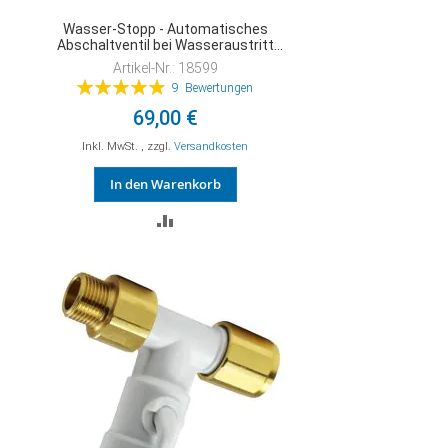
Wasser-Stopp - Automatisches
Abschaltventil bei Wasseraustritt
(wie Aqua-Stop)
Artikel-Nr.: 18599
Bewertung:
9
Bewertungen
99%
69,00 €
Inkl. MwSt.
,
zzgl.
Versandkosten
In den Warenkorb
ZUR
VERGLEICHSLISTE
HINZUFÜGEN