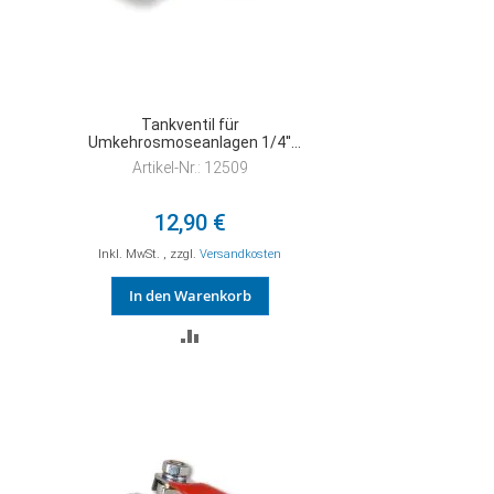
Tankventil für
Umkehrosmoseanlagen 1/4''
Gewinde x 1/4" Schlauchanschluss
Artikel-Nr.: 12509
Quickverbinder
12,90 €
Inkl. MwSt.
,
zzgl.
Versandkosten
In den Warenkorb
ZUR
VERGLEICHSLISTE
HINZUFÜGEN