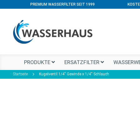
PREMIUM WASSERFILTER SEIT 1999
KOSTE
PRODUKTE
ERSATZFILTER
WASSERWE
Startseite
Kugelventil 1/4'' Gewinde x 1/4'' Schlauch
Zum
Ende
der
Bildgalerie
springen