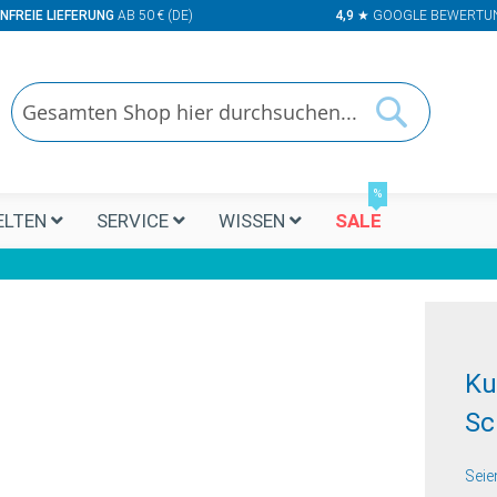
NFREIE LIEFERUNG
AB 50 € (DE)
4,9
★ GOOGLE BEWERTU
Suchen
Suchen
%
LTEN
SERVICE
WISSEN
SALE
Ku
Sc
Seie