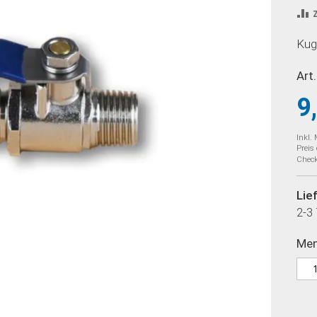
Kuge
Art.
9
Inkl.
Preis
Check
Lie
2-3
Me