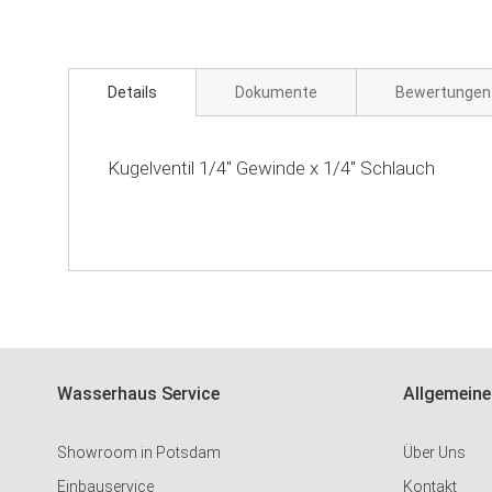
Zum
Anfang
der
Bildgalerie
Details
Dokumente
Bewertungen
springen
Kugelventil 1/4'' Gewinde x 1/4'' Schlauch
Wasserhaus Service
Allgemeine
Showroom in Potsdam
Über Uns
Einbauservice
Kontakt