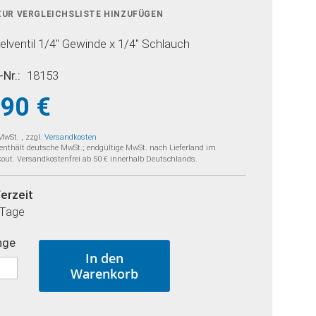
ZUR VERGLEICHSLISTE HINZUFÜGEN
lventil 1/4'' Gewinde x 1/4'' Schlauch
-Nr.
18153
,90 €
 MwSt.
,
zzgl.
Versandkosten
 enthält deutsche MwSt.; endgültige MwSt. nach Lieferland im
out. Versandkostenfrei ab 50 € innerhalb Deutschlands.
ferzeit
 Tage
nge
In den
Warenkorb