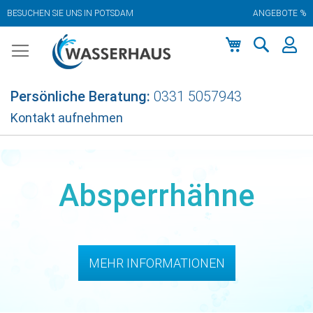
BESUCHEN SIE UNS IN POTSDAM
ANGEBOTE %
Zum
Inhalt
springen
Mein Warenkor
Persönliche Beratung:
0331 5057943
Kontakt aufnehmen
Absperrhähne
MEHR INFORMATIONEN