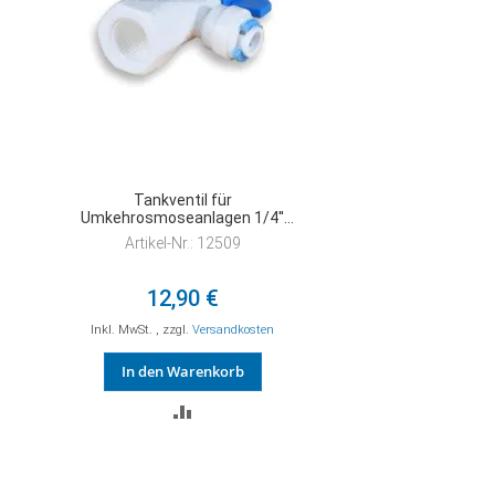
Tankventil für
Umkehrosmoseanlagen 1/4''
Gewinde x 1/4" Schlauchanschluss
Artikel-Nr.: 12509
Quickverbinder
12,90 €
Inkl. MwSt.
,
zzgl.
Versandkosten
In den Warenkorb
ZUR
VERGLEICHSLISTE
HINZUFÜGEN