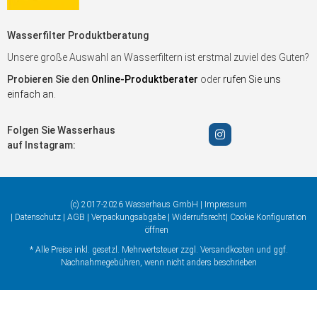
Wasserfilter Produktberatung
Unsere große Auswahl an Wasserfiltern ist erstmal zuviel des Guten?
Probieren Sie den
Online-Produktberater
oder
rufen Sie uns
einfach an
.
Folgen Sie Wasserhaus
auf Instagram:
(c) 2017-2026 Wasserhaus GmbH |
Impressum
|
Datenschutz
|
AGB
|
Verpackungsabgabe
|
Widerrufsrecht
|
Cookie Konfiguration
öffnen
* Alle Preise inkl. gesetzl. Mehrwertsteuer zzgl.
Versandkosten
und ggf.
Nachnahmegebühren, wenn nicht anders beschrieben