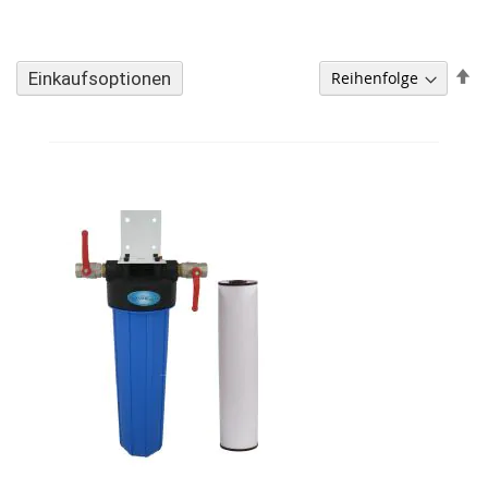
A
Einkaufsoptionen
so