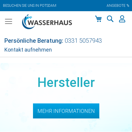
BESUCHEN SIE UNS IN POTSDAM
ANGEBOTE %
Zum
Inhalt
springen
Mein Warenkor
Persönliche Beratung:
0331 5057943
Kontakt aufnehmen
Hersteller
MEHR INFORMATIONEN