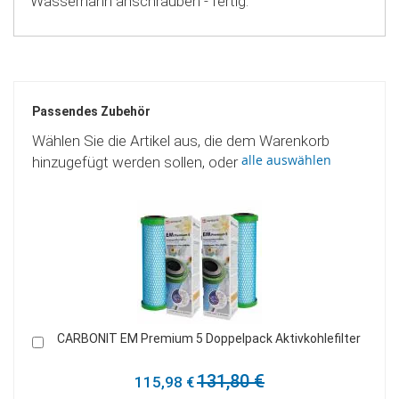
Wasserhahn anschrauben - fertig.
Passendes Zubehör
Wählen Sie die Artikel aus, die dem Warenkorb
alle auswählen
hinzugefügt werden sollen, oder
ter
Carbonit NFP Premium Doppelpack Aktivkohle
In
I
den
d
Warenkorb
W
97,80 €
83,20 €