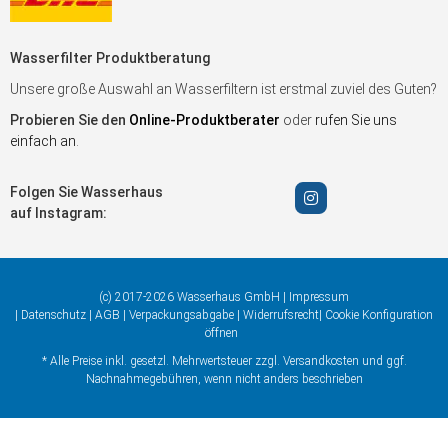
Wasserfilter Produktberatung
Unsere große Auswahl an Wasserfiltern ist erstmal zuviel des Guten?
Probieren Sie den
Online-Produktberater
oder
rufen Sie uns
einfach an
.
Folgen Sie Wasserhaus
auf Instagram:
(c) 2017-2026 Wasserhaus GmbH |
Impressum
|
Datenschutz
|
AGB
|
Verpackungsabgabe
|
Widerrufsrecht
|
Cookie Konfiguration
öffnen
* Alle Preise inkl. gesetzl. Mehrwertsteuer zzgl.
Versandkosten
und ggf.
Nachnahmegebühren, wenn nicht anders beschrieben