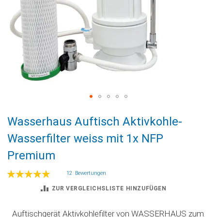
Zum
Wasserhaus Auftisch Aktivkohle-
Anfang
der
Wasserfilter weiss mit 1x NFP
Bildgalerie
Premium
springen
Bewertung:
12
Bewertungen
99
100
% of
ZUR VERGLEICHSLISTE HINZUFÜGEN
Auftischgerät Aktivkohlefilter von WASSERHAUS zum