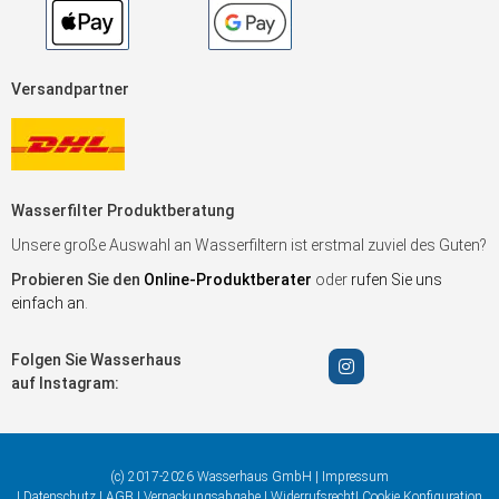
Versandpartner
Wasserfilter Produktberatung
Unsere große Auswahl an Wasserfiltern ist erstmal zuviel des Guten?
Probieren Sie den
Online-Produktberater
oder
rufen Sie uns
einfach an
.
Folgen Sie Wasserhaus
auf Instagram:
(c) 2017-2026 Wasserhaus GmbH |
Impressum
|
Datenschutz
|
AGB
|
Verpackungsabgabe
|
Widerrufsrecht
|
Cookie Konfiguration