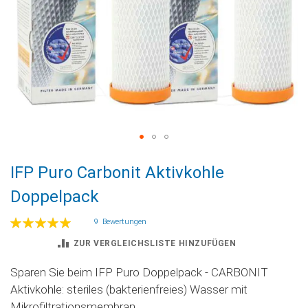
Zum
IFP Puro Carbonit Aktivkohle
Anfang
der
Doppelpack
Bildgalerie
springen
Bewertung:
9
Bewertungen
100
100
% of
ZUR VERGLEICHSLISTE HINZUFÜGEN
Sparen Sie beim IFP Puro Doppelpack - CARBONIT
Aktivkohle: steriles (bakterienfreies) Wasser mit
Mikrofiltrationsmembran.