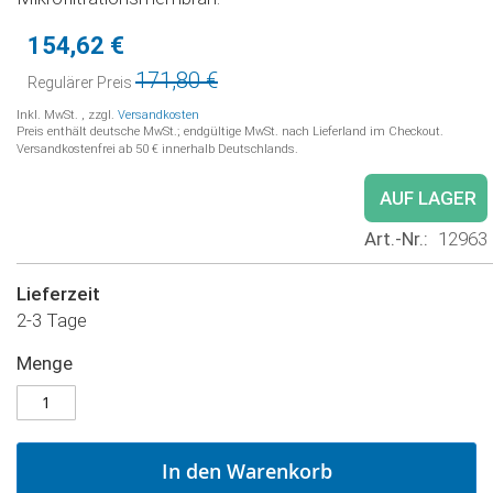
154,62 €
Sonderpreis
171,80 €
Regulärer Preis
Inkl. MwSt.
,
zzgl.
Versandkosten
Preis enthält deutsche MwSt.; endgültige MwSt. nach Lieferland im Checkout.
Versandkostenfrei ab 50 € innerhalb Deutschlands.
AUF LAGER
Art.-Nr.
12963
Lieferzeit
2-3 Tage
Menge
In den Warenkorb