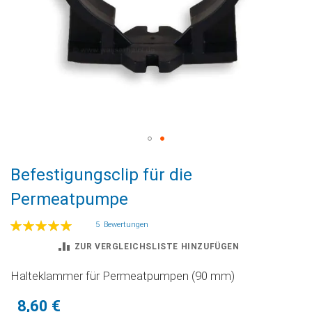
Zum
Befestigungsclip für die
Anfang
der
Permeatpumpe
Bildgalerie
springen
Bewertung:
5
Bewertungen
100
100
% of
ZUR VERGLEICHSLISTE HINZUFÜGEN
Halteklammer für Permeatpumpen (90 mm)
8,60 €