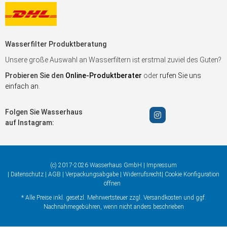
Wasserfilter Produktberatung
Unsere große Auswahl an Wasserfiltern ist erstmal zuviel des Guten?
Probieren Sie den
Online-Produktberater
oder
rufen Sie uns
einfach an
.
Folgen Sie Wasserhaus
auf Instagram:
(c) 2017-2026 Wasserhaus GmbH |
Impressum
|
Datenschutz
|
AGB
|
Verpackungsabgabe
|
Widerrufsrecht
|
Cookie Konfiguration
öffnen
* Alle Preise inkl. gesetzl. Mehrwertsteuer zzgl.
Versandkosten
und ggf.
Nachnahmegebühren, wenn nicht anders beschrieben