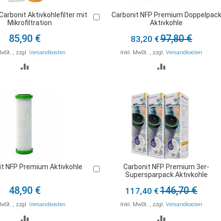
Carbonit Aktivkohlefilter mit
Carbonit NFP Premium Doppelpac
In
Mikrofiltration
Aktivkohle
den
Warenkorb
85,90 €
97,80 €
83,20 €
MwSt.
,
zzgl.
Versandkosten
Inkl. MwSt.
,
zzgl.
Versandkosten
ZUR
ZUR
VERGLEICHSLISTE
VERGLEICHSLI
HINZUFÜGEN
HINZUFÜGEN
it NFP Premium Aktivkohle
Carbonit NFP Premium 3er-
In
Supersparpack Aktivkohle
den
Warenkorb
48,90 €
146,70 €
117,40 €
MwSt.
,
zzgl.
Versandkosten
Inkl. MwSt.
,
zzgl.
Versandkosten
ZUR
ZUR