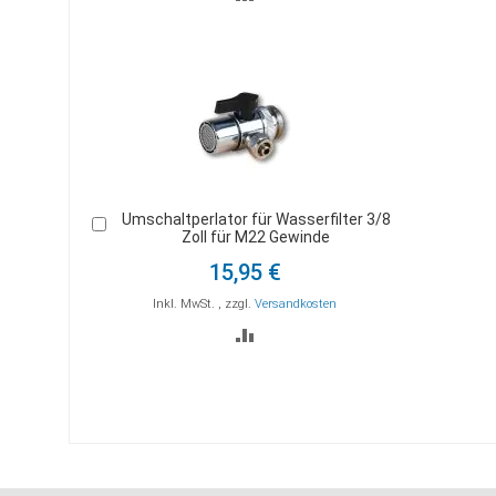
VERGLEICHSLISTE
HINZUFÜGEN
Umschaltperlator für Wasserfilter 3/8
In
Zoll für M22 Gewinde
den
Warenkorb
15,95 €
Inkl. MwSt.
,
zzgl.
Versandkosten
ZUR
VERGLEICHSLISTE
HINZUFÜGEN