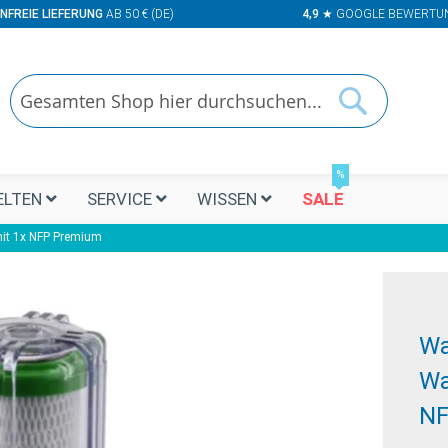
NFREIE LIEFERUNG
AB 50 € (DE)
4,9
★ GOOGLE BEWERTU
Suchen
Suchen
%
LTEN
SERVICE
WISSEN
SALE
mit 1x NFP Premium
Wa
Wa
NF