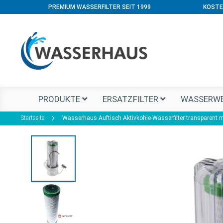
PREMIUM WASSERFILTER SEIT 1999
KOSTE
PRODUKTE
ERSATZFILTER
WASSERWE
Startseite
Wasserhaus Auftisch Aktivkohle-Wasserfilter transparent 
Zum
Ende
der
Bildgalerie
springen