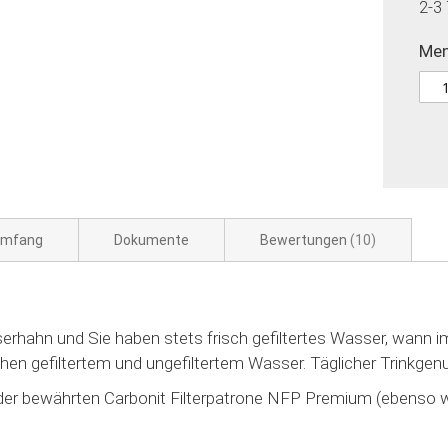
2-3
Me
umfang
Dokumente
Bewertungen
10
hahn und Sie haben stets frisch gefiltertes Wasser, wann i
chen gefiltertem und ungefiltertem Wasser. Täglicher Trinkg
it der bewährten Carbonit Filterpatrone NFP Premium (ebenso 