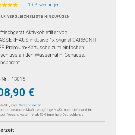
ertung:
10
Bewertungen
100
f
ZUR VERGLEICHSLISTE HINZUFÜGEN
ftischgerät Aktivkohlefilter von
SSERHAUS inklusive 1x original CARBONIT
P Premium-Kartusche zum einfachen
schluss an den Wasserhahn. Gehäuse:
ansparent
-Nr.
13015
08,90 €
 MwSt.
,
zzgl.
Versandkosten
 enthält deutsche MwSt.; endgültige MwSt. nach Lieferland im
out. Versandkostenfrei ab 50 € innerhalb Deutschlands.
ferzeit