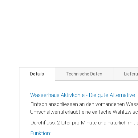
Zum
Anfang
der
Bildgalerie
springen
Details
Technische Daten
Liefer
Wasserhaus Aktivkohle - Die gute Alternative
Einfach anschliessen an den vorhandenen Wasser
Umschaltventil erlaubt eine einfache Wahl zwis
Durchfluss: 2 Liter pro Minute und natürlich m
Funktion: