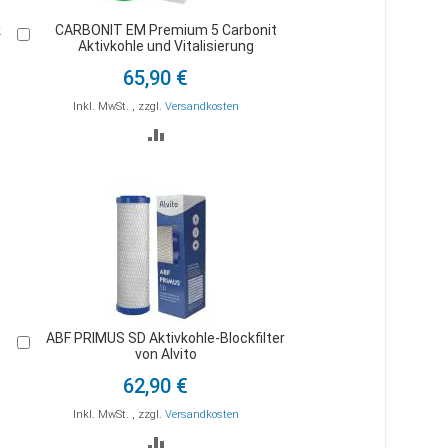
k
CARBONIT EM Premium 5 Carbonit
In
Aktivkohle und Vitalisierung
den
Warenkorb
65,90 €
Inkl. MwSt.
,
zzgl.
Versandkosten
ZUR
STE
VERGLEICHSLISTE
HINZUFÜGEN
ABF PRIMUS SD Aktivkohle-Blockfilter
In
von Alvito
den
Warenkorb
62,90 €
Inkl. MwSt.
,
zzgl.
Versandkosten
ZUR