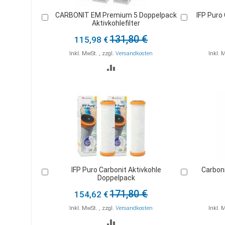
CARBONIT EM Premium 5 Doppelpack
IFP Puro 
In
In
Aktivkohlefilter
den
den
Warenkorb
Warenkorb
131,80 €
115,98 €
Inkl. MwSt.
,
zzgl.
Versandkosten
Inkl. 
ZUR
VERGLEICHSLISTE
HINZUFÜGEN
IFP Puro Carbonit Aktivkohle
Carbon
In
In
Doppelpack
den
den
Warenkorb
Warenkorb
171,80 €
154,62 €
Inkl. MwSt.
,
zzgl.
Versandkosten
Inkl. 
ZUR