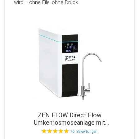
wird – ohne Eile, ohne Druck.
ZEN FLOW Direct Flow
Umkehrosmoseanlage mit
Osmosewasserhahn
Bewertung:
76
Bewertungen
99%