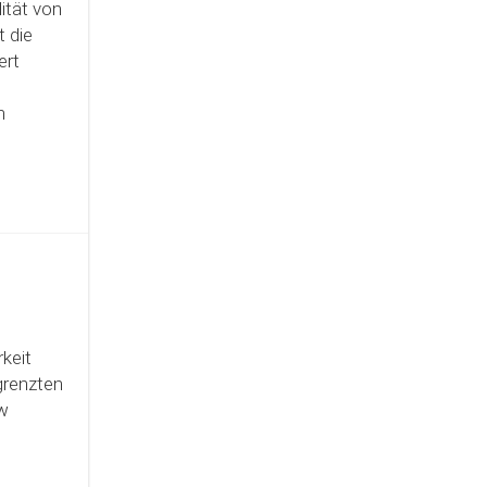
ität von
 die
ert
m
keit
grenzten
ow