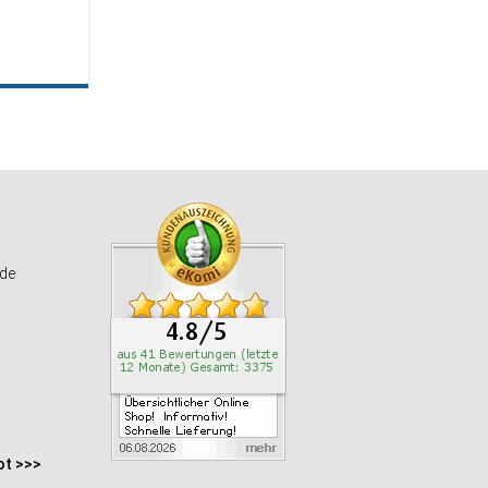
de
ot >>>