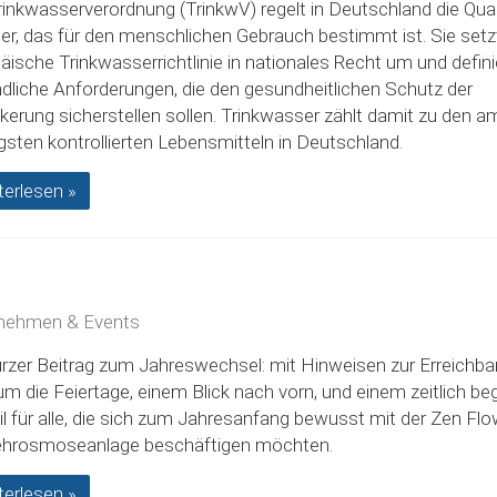
rinkwasserverordnung (TrinkwV) regelt in Deutschland die Qual
r, das für den menschlichen Gebrauch bestimmt ist. Sie setzt
äische Trinkwasserrichtlinie in nationales Recht um und defini
ndliche Anforderungen, die den gesundheitlichen Schutz der
kerung sicherstellen sollen. Trinkwasser zählt damit zu den a
gsten kontrollierten Lebensmitteln in Deutschland.
terlesen »
nehmen & Events
urzer Beitrag zum Jahreswechsel: mit Hinweisen zur Erreichbar
um die Feiertage, einem Blick nach vorn, und einem zeitlich be
il für alle, die sich zum Jahresanfang bewusst mit der Zen Fl
hrosmoseanlage beschäftigen möchten.
terlesen »