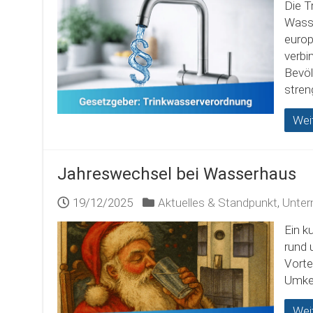
Die T
Wasse
europ
verbi
Bevöl
stren
Wei
Jahreswechsel bei Wasserhaus
19/12/2025
Aktuelles & Standpunkt
,
Unter
Ein k
rund 
Vorte
Umke
Wei