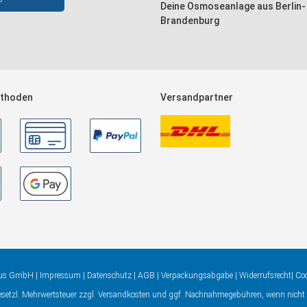
Deine Osmoseanlage aus Berlin-
Brandenburg
thoden
Versandpartner
aus GmbH |
Impressum
|
Datenschutz
|
AGB
|
Verpackungsabgabe
|
Widerrufsrecht
|
Coo
gesetzl. Mehrwertsteuer zzgl.
Versandkosten
und ggf. Nachnahmegebühren, wenn nicht 