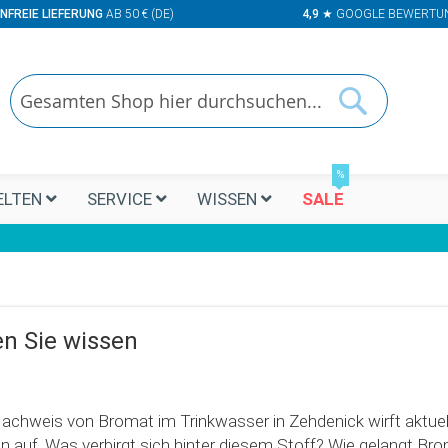
NFREIE LIEFERUNG
AB 50 € (DE)
4,9
★ GOOGLE BEWERTU
Suchen
Suchen
%
LTEN
SERVICE
WISSEN
SALE
en Sie wissen
achweis von Bromat im Trinkwasser in Zehdenick wirft aktuell
n auf. Was verbirgt sich hinter diesem Stoff? Wie gelangt Br