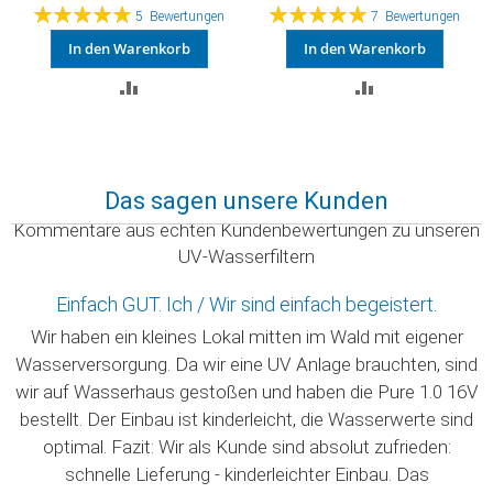
Bewertung:
Bewertung:
5
Bewertungen
7
Bewertungen
99%
100%
In den Warenkorb
In den Warenkorb
ZUR
ZUR
SLISTE
VERGLEICHSLISTE
VERGLEICHSLI
N
HINZUFÜGEN
HINZUFÜGEN
Das sagen unsere Kunden
Kommentare aus echten Kundenbewertungen zu unseren
UV-Wasserfiltern
Einfach GUT. Ich / Wir sind einfach begeistert.
Wir haben ein kleines Lokal mitten im Wald mit eigener
Wasserversorgung. Da wir eine UV Anlage brauchten, sind
wir auf Wasserhaus gestoßen und haben die Pure 1.0 16V
bestellt. Der Einbau ist kinderleicht, die Wasserwerte sind
optimal. Fazit: Wir als Kunde sind absolut zufrieden:
schnelle Lieferung - kinderleichter Einbau. Das