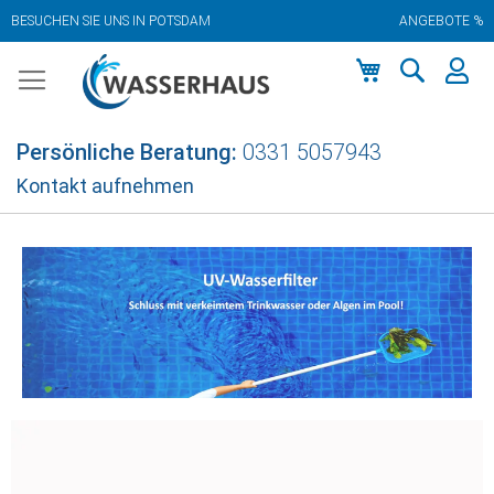
BESUCHEN SIE UNS IN POTSDAM
ANGEBOTE %
Zum
Inhalt
springen
Mein Warenkor
Persönliche Beratung:
0331 5057943
Kontakt aufnehmen