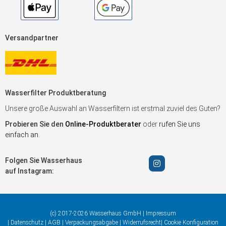
Versandpartner
Wasserfilter Produktberatung
Unsere große Auswahl an Wasserfiltern ist erstmal zuviel des Guten?
Probieren Sie den
Online-Produktberater
oder
rufen Sie uns
einfach an
.
Folgen Sie Wasserhaus
auf Instagram:
(c) 2017-2026 Wasserhaus GmbH |
Impressum
|
Datenschutz
|
AGB
|
Verpackungsabgabe
|
Widerrufsrecht
|
Cookie Konfiguration