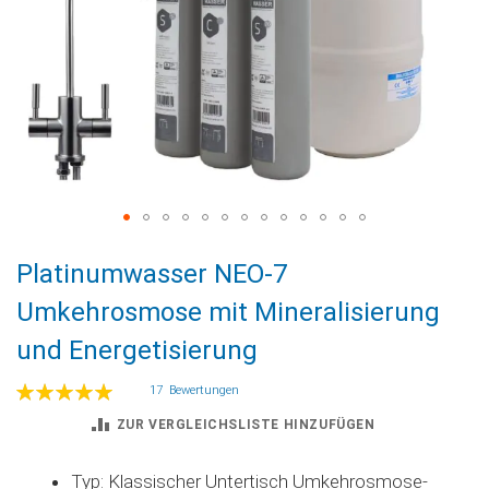
Zum
Platinumwasser NEO-7
Anfang
der
Umkehrosmose mit Mineralisierung
Bildgalerie
und Energetisierung
springen
Bewertung:
17
Bewertungen
100
100
% of
ZUR VERGLEICHSLISTE HINZUFÜGEN
Typ: Klassischer Untertisch Umkehrosmose-