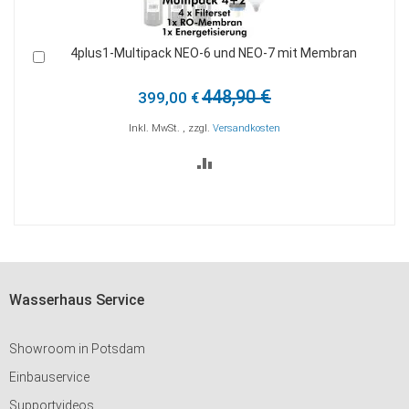
it
4plus1-Multipack NEO-6 und NEO-7 mit Membran
In
I
den
d
Warenkorb
W
448,90 €
399,00 €
Inkl. MwSt.
,
zzgl.
Versandkosten
ZUR
VERGLEICHSLISTE
HINZUFÜGEN
Wasserhaus Service
Showroom in Potsdam
Einbauservice
Supportvideos