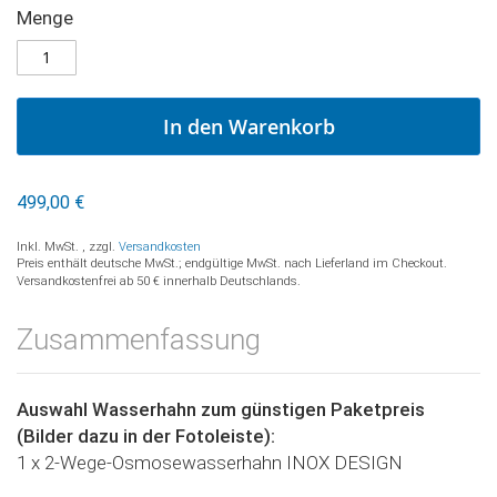
Platinumwasser
Menge
AUF
NEO-
LAGER
7
Umkehrosmose
mit
In den Warenkorb
Mineralisierung
und
Energetisierung
499,00 €
Inkl. MwSt.
,
zzgl.
Versandkosten
Preis enthält deutsche MwSt.; endgültige MwSt. nach Lieferland im Checkout.
Versandkostenfrei ab 50 € innerhalb Deutschlands.
Zusammenfassung
Auswahl Wasserhahn zum günstigen Paketpreis
(Bilder dazu in der Fotoleiste):
1 x 2-Wege-Osmosewasserhahn INOX DESIGN