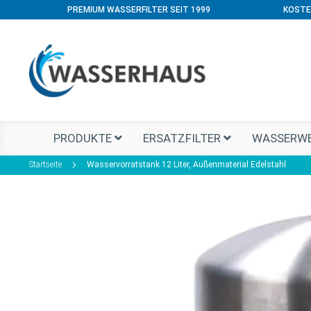
PREMIUM WASSERFILTER SEIT 1999
KOSTE
PRODUKTE
ERSATZFILTER
WASSERWE
Startseite
Wasservorratstank 12 Liter, Außenmaterial Edelstahl
Zum
Ende
der
Bildgalerie
springen