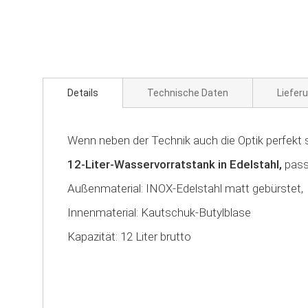
Zum
Anfang
der
Bildgalerie
springen
Details
Technische Daten
Liefer
Wenn neben der Technik auch die Optik perfek
12-Liter-Wasservorratstank in Edelstahl,
pass
Außenmaterial: INOX-Edelstahl matt gebürstet,
Innenmaterial: Kautschuk-Butylblase
Kapazität: 12 Liter brutto