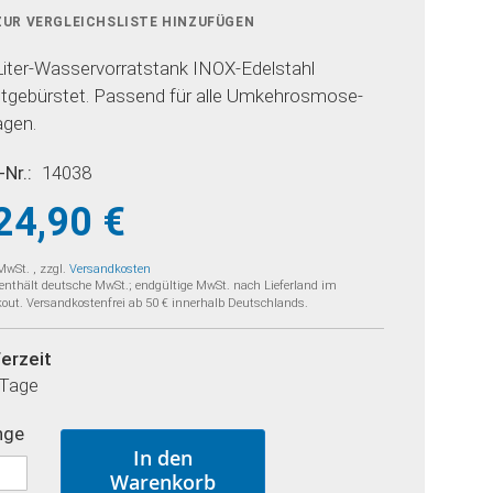
ZUR VERGLEICHSLISTE HINZUFÜGEN
Liter-Wasservorratstank INOX-Edelstahl
tgebürstet. Passend für alle Umkehrosmose-
agen.
-Nr.
14038
24,90 €
 MwSt.
,
zzgl.
Versandkosten
 enthält deutsche MwSt.; endgültige MwSt. nach Lieferland im
out. Versandkostenfrei ab 50 € innerhalb Deutschlands.
ferzeit
 Tage
nge
In den
Warenkorb