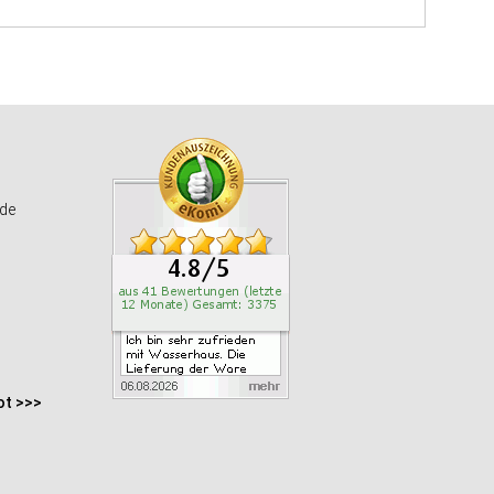
de
ot >>>