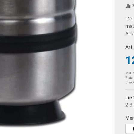
12-
mat
Anl
Art.
1
Inkl.
Preis
Check
Lie
2-3
Me