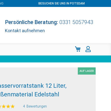
NG
BESUCHEN SIE UNS IN POTSDAM
Persönliche Beratung:
0331 5057943
Kontakt aufnehmen
Mein Warenkorb
AUF LAGER
sservorratstank 12 Liter,
ßenmaterial Edelstahl
ertung:
4
Bewertungen
100
f