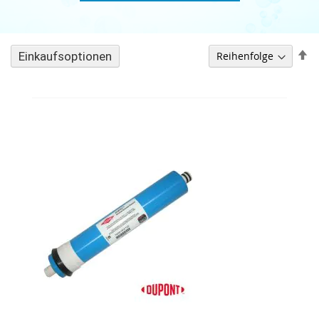
A
Einkaufsoptionen
so