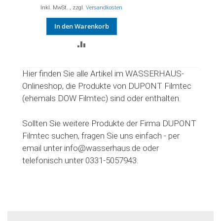
Inkl. MwSt.
,
zzgl.
Versandkosten
In den Warenkorb
ZUR
VERGLEICHSLISTE
Hier finden Sie alle Artikel im WASSERHAUS-
HINZUFÜGEN
Onlineshop, die Produkte von DUPONT Filmtec
(ehemals DOW Filmtec) sind oder enthalten.
Sollten Sie weitere Produkte der Firma DUPONT
Filmtec suchen, fragen Sie uns einfach - per
email unter info@wasserhaus.de oder
telefonisch unter 0331-5057943.