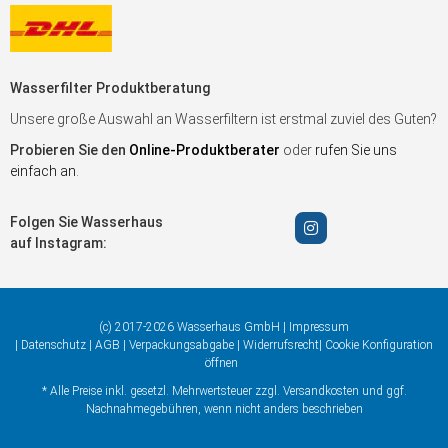
Wasserfilter Produktberatung
Unsere große Auswahl an Wasserfiltern ist erstmal zuviel des Guten?
Probieren Sie den
Online-Produktberater
oder
rufen Sie uns
einfach an
.
Folgen Sie Wasserhaus
auf Instagram:
(c) 2017-2026 Wasserhaus GmbH |
Impressum
|
Datenschutz
|
AGB
|
Verpackungsabgabe
|
Widerrufsrecht
|
Cookie Konfiguration
öffnen
* Alle Preise inkl. gesetzl. Mehrwertsteuer zzgl.
Versandkosten
und ggf.
Nachnahmegebühren, wenn nicht anders beschrieben