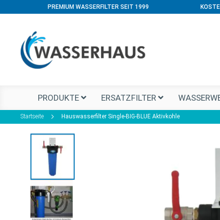
PREMIUM WASSERFILTER SEIT 1999
KOSTE
PRODUKTE
ERSATZFILTER
WASSERWE
Startseite
Hauswasserfilter Single-BIG-BLUE Aktivkohle
Zum
Ende
der
Bildgalerie
springen