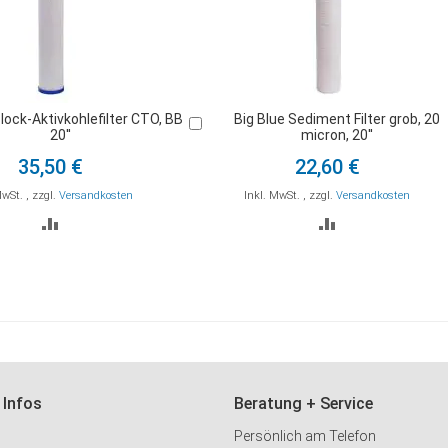
Block-Aktivkohlefilter CTO, BB
Big Blue Sediment Filter grob, 20
In
20''
micron, 20''
den
Warenkorb
35,50 €
22,60 €
MwSt.
,
zzgl.
Versandkosten
Inkl. MwSt.
,
zzgl.
Versandkosten
ZUR
ZUR
VERGLEICHSLISTE
VERGLEICHSLI
HINZUFÜGEN
HINZUFÜGEN
 Infos
Beratung + Service
Persönlich am Telefon