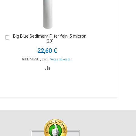
Big Blue Sediment Filter fein, 5 micron,
In
20''
den
Warenkorb
22,60 €
Inkl. MwSt.
,
zzgl.
Versandkosten
ZUR
STE
VERGLEICHSLISTE
HINZUFÜGEN