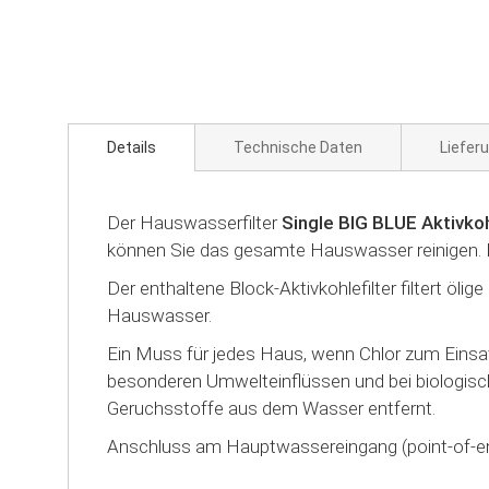
Zum
Anfang
der
Bildgalerie
springen
Details
Technische Daten
Liefer
Der Hauswasserfilter
Single BIG BLUE Aktivkoh
können Sie das gesamte Hauswasser reinigen. Dam
Der enthaltene Block-Aktivkohlefilter filtert öl
Hauswasser.
Ein Muss für jedes Haus, wenn Chlor zum Eins
besonderen Umwelteinflüssen und bei biologisc
Geruchsstoffe aus dem Wasser entfernt.
Anschluss am Hauptwassereingang (point-of-en