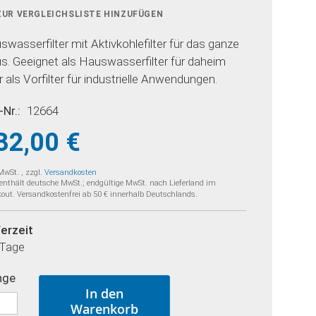
ZUR VERGLEICHSLISTE HINZUFÜGEN
swasserfilter mit Aktivkohlefilter für das ganze
s. Geeignet als Hauswasserfilter für daheim
 als Vorfilter für industrielle Anwendungen.
-Nr.
12664
32,00 €
 MwSt.
,
zzgl.
Versandkosten
 enthält deutsche MwSt.; endgültige MwSt. nach Lieferland im
out. Versandkostenfrei ab 50 € innerhalb Deutschlands.
ferzeit
 Tage
nge
In den
Warenkorb