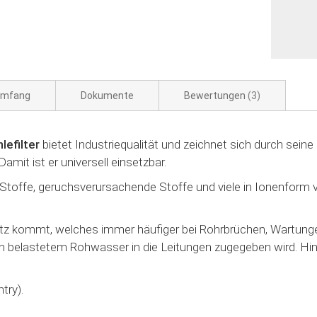
umfang
Dokumente
Bewertungen
3
lefilter
bietet Industriequalität und zeichnet sich durch seine
it ist er universell einsetzbar.
ige Stoffe, geruchsverursachende Stoffe und viele in Ionenform
atz kommt, welches immer häufiger bei Rohrbrüchen, Wartun
h belastetem Rohwasser in die Leitungen zugegeben wird. Hin
try).