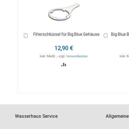
Filterschlüssel für Big Blue Gehäuse
Big Blue 
In
In
den
den
Warenkorb
Warenkorb
12,90 €
Inkl. MwSt.
,
zzgl.
Versandkosten
Inkl. 
ZUR
VERGLEICHSLISTE
HINZUFÜGEN
Wasserhaus Service
Allgemeine