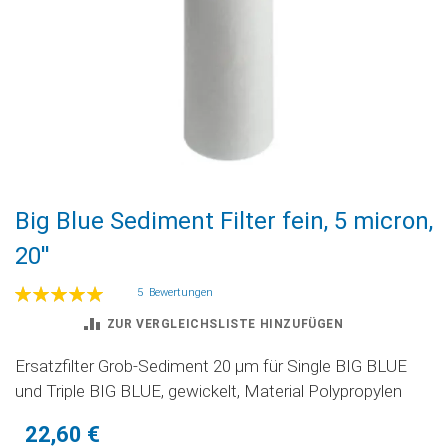
Zum
Big Blue Sediment Filter fein, 5 micron,
Anfang
der
20''
Bildgalerie
springen
Bewertung:
5
Bewertungen
100
100
% of
ZUR VERGLEICHSLISTE HINZUFÜGEN
Ersatzfilter Grob-Sediment 20 µm für Single BIG BLUE
und Triple BIG BLUE, gewickelt, Material Polypropylen
22,60 €