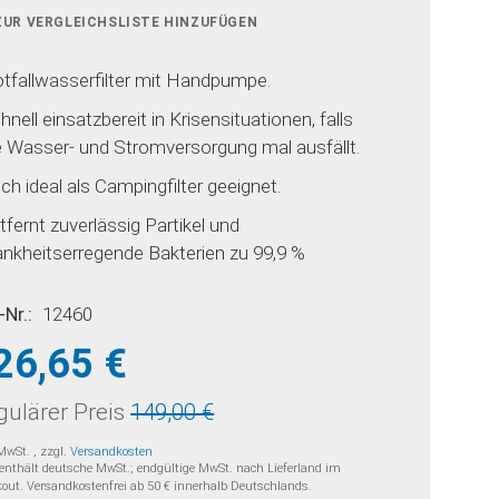
ZUR VERGLEICHSLISTE HINZUFÜGEN
tfallwasserfilter mit Handpumpe.
hnell einsatzbereit in Krisensituationen, falls
e Wasser- und Stromversorgung mal ausfällt.
ch ideal als Campingfilter geeignet.
tfernt zuverlässig Partikel und
ankheitserregende Bakterien zu 99,9 %
-Nr.
12460
26,65 €
nderpreis
ulärer Preis
149,00 €
 MwSt.
,
zzgl.
Versandkosten
 enthält deutsche MwSt.; endgültige MwSt. nach Lieferland im
out. Versandkostenfrei ab 50 € innerhalb Deutschlands.