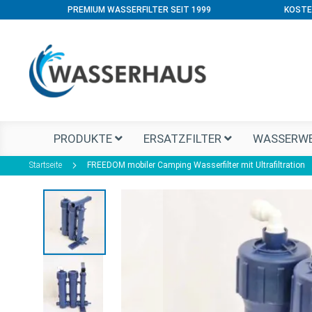
PREMIUM WASSERFILTER SEIT 1999
KOSTE
PRODUKTE
ERSATZFILTER
WASSERWE
Startseite
FREEDOM mobiler Camping Wasserfilter mit Ultrafiltration
Zum
Ende
der
Bildgalerie
springen