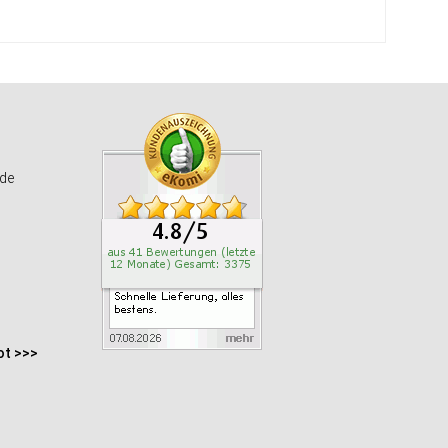
de
ot >>>