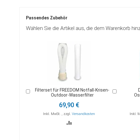
Passendes Zubehör
Wählen Sie die Artikel aus, die dem Warenkorb hin
Filterset für FREEDOM Notfall-Krisen-
In
In
Outdoor-Wasserfilter
Os
den
den
Warenkorb
Warenkorb
69,90 €
Inkl. MwSt.
,
zzgl.
Versandkosten
Inkl. 
ZUR
VERGLEICHSLISTE