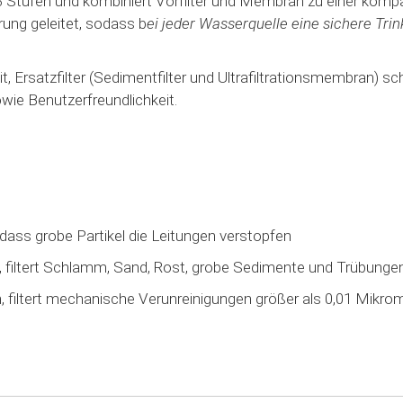
 3 Stufen und kombiniert Vorfilter und Membran zu einer komp
erung geleitet, sodass b
ei jeder Wasserquelle eine sichere Tr
, Ersatzfilter (Sedimentfilter und Ultrafiltrationsmembran) s
owie Benutzerfreundlichkeit.
, dass grobe Partikel die Leitungen verstopfen
, filtert Schlamm, Sand, Rost, grobe Sedimente und Trübunge
, filtert mechanische Verunreinigungen größer als 0,01 Mikrome