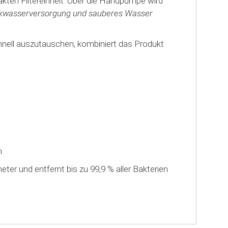
akten Filtereinheit. Über die Handpumpe wird
inkwasserversorgung und sauberes Wasser
chnell auszutauschen, kombiniert das Produkt
n
ter und entfernt bis zu 99,9 % aller Bakterien