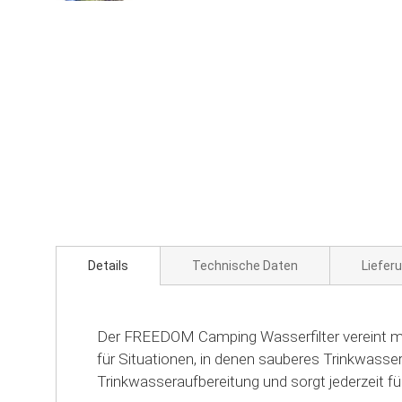
Zum
Anfang
der
Bildgalerie
springen
Details
Technische Daten
Liefer
Der FREEDOM Camping Wasserfilter vereint ma
für Situationen, in denen sauberes Trinkwasser
Trinkwasseraufbereitung und sorgt jederzeit f