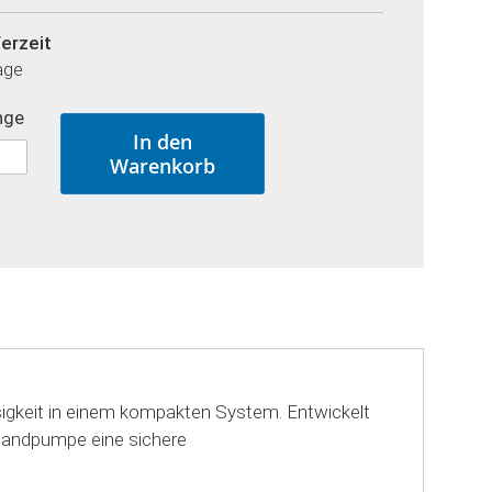
ferzeit
age
nge
In den
Warenkorb
igkeit in einem kompakten System. Entwickelt
t Handpumpe eine sichere