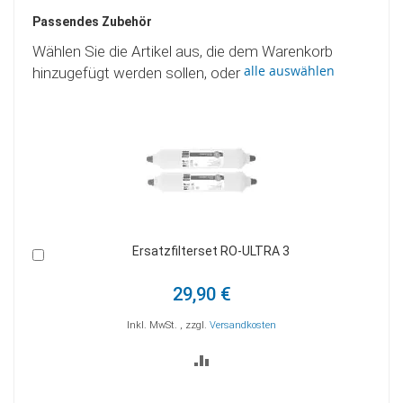
Passendes Zubehör
Wählen Sie die Artikel aus, die dem Warenkorb
alle auswählen
hinzugefügt werden sollen, oder
Ersatzfilterset RO-ULTRA 3
In
In
den
den
Warenkorb
War
29,90 €
Inkl. MwSt.
,
zzgl.
Versandkosten
ZUR
VERGLEICHSLISTE