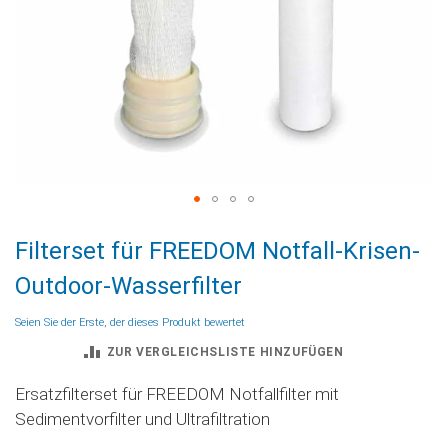
Zum
Filterset für FREEDOM Notfall-Krisen-
Anfang
der
Outdoor-Wasserfilter
Bildgalerie
springen
Seien Sie der Erste, der dieses Produkt bewertet
ZUR VERGLEICHSLISTE HINZUFÜGEN
Ersatzfilterset für FREEDOM Notfallfilter mit
Sedimentvorfilter und Ultrafiltration