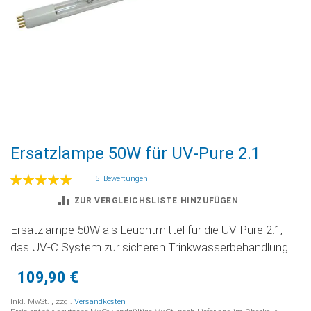
Zum
Ersatzlampe 50W für UV-Pure 2.1
Anfang
der
Bewertung:
5
Bewertungen
Bildgalerie
100
100
% of
springen
ZUR VERGLEICHSLISTE HINZUFÜGEN
Ersatzlampe 50W als Leuchtmittel für die UV Pure 2.1,
das UV-C System zur sicheren Trinkwasserbehandlung
109,90 €
Inkl. MwSt.
,
zzgl.
Versandkosten