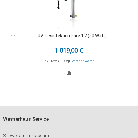
UV-Desinfektion Pure 1.2 (50 Watt)
In
I
den
d
Warenkorb
W
1.019,00 €
Inkl. MwSt.
,
zzgl.
Versandkosten
ZUR
VERGLEICHSLISTE
HINZUFÜGEN
Wasserhaus Service
Showroom in Potsdam