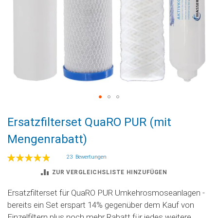
Zum
Ersatzfilterset QuaRO PUR (mit
Anfang
der
Mengenrabatt)
Bildgalerie
springen
Bewertung:
23
Bewertungen
99
100
% of
ZUR VERGLEICHSLISTE HINZUFÜGEN
Ersatzfilterset für QuaRO PUR Umkehrosmoseanlagen -
bereits ein Set erspart 14% gegenüber dem Kauf von
Einzelfiltern plus noch mehr Rabatt für jedes weitere