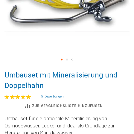
Zum
Umbauset mit Mineralisierung und
Anfang
der
Doppelhahn
Bildgalerie
springen
Bewertung:
5
Bewertungen
100
100
% of
ZUR VERGLEICHSLISTE HINZUFÜGEN
Umbauset für die optionale Mineralisierung von
Osmosewasser. Lecker und ideal als Grundlage zur
Herstellung von Sprudelwasser.