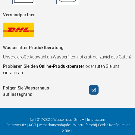
Versandpartner
Wasserfilter Produktberatung
Unsere große Auswahl an Wasserfiltern ist erstmal zuviel des Guten?
Probieren Sie den
Online-Produktberater
oder
rufen Sie uns
einfach an
.
Folgen Sie Wasserhaus
auf Instagram:
(c) 2017-2026 Wasserhaus GmbH |
Impressum
|
Datenschutz
|
AGB
|
Verpackungsabgabe
|
Widerrufsrecht
|
Cookie Konfiguration
öffnen