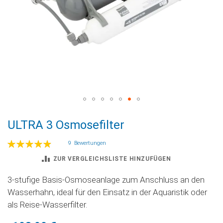
Zum
ULTRA 3 Osmosefilter
Anfang
der
Bewertung:
9
Bewertungen
Bildgalerie
99
100
% of
springen
ZUR VERGLEICHSLISTE HINZUFÜGEN
3-stufige Basis-Osmoseanlage zum Anschluss an den
Wasserhahn, ideal für den Einsatz in der Aquaristik oder
als Reise-Wasserfilter.