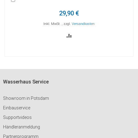
den
d
Warenkorb
W
56,82 €
Inkl. MwSt.
,
zzgl.
Versandkosten
ZUR
VERGLEICHSLISTE
HINZUFÜGEN
Wasserhaus Service
Showroom in Potsdam
Einbauservice
Supportvideos
Händleranmeldung
Partnerprogramm