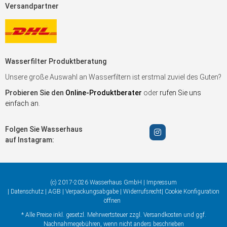
Versandpartner
Wasserfilter Produktberatung
Unsere große Auswahl an Wasserfiltern ist erstmal zuviel des Guten?
Probieren Sie den
Online-Produktberater
oder
rufen Sie uns
einfach an
.
Folgen Sie Wasserhaus
auf Instagram:
(c) 2017-2026 Wasserhaus GmbH |
Impressum
|
Datenschutz
|
AGB
|
Verpackungsabgabe
|
Widerrufsrecht
|
Cookie Konfiguration
öffnen
* Alle Preise inkl. gesetzl. Mehrwertsteuer zzgl.
Versandkosten
und ggf.
Nachnahmegebühren, wenn nicht anders beschrieben