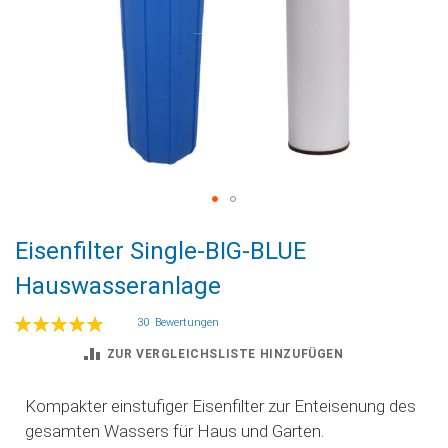
Zum
Eisenfilter Single-BIG-BLUE
Anfang
der
Hauswasseranlage
Bildgalerie
springen
Bewertung:
30
Bewertungen
100
100
% of
ZUR VERGLEICHSLISTE HINZUFÜGEN
Kompakter einstufiger Eisenfilter zur Enteisenung des
gesamten Wassers für Haus und Garten.