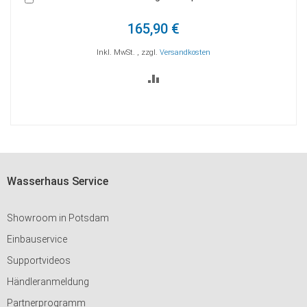
den
Warenkorb
205,00 €
Inkl. MwSt.
,
zzgl.
Versandkosten
ZUR
VERGLEICHSLISTE
HINZUFÜGEN
Wasserhaus Service
Showroom in Potsdam
Einbauservice
Supportvideos
Händleranmeldung
Partnerprogramm