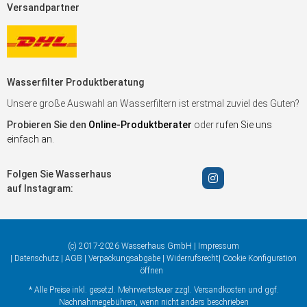
Versandpartner
Wasserfilter Produktberatung
Unsere große Auswahl an Wasserfiltern ist erstmal zuviel des Guten?
Probieren Sie den
Online-Produktberater
oder
rufen Sie uns
einfach an
.
Folgen Sie Wasserhaus
auf Instagram:
(c) 2017-2026 Wasserhaus GmbH |
Impressum
|
Datenschutz
|
AGB
|
Verpackungsabgabe
|
Widerrufsrecht
|
Cookie Konfiguration
öffnen
* Alle Preise inkl. gesetzl. Mehrwertsteuer zzgl.
Versandkosten
und ggf.
Nachnahmegebühren, wenn nicht anders beschrieben