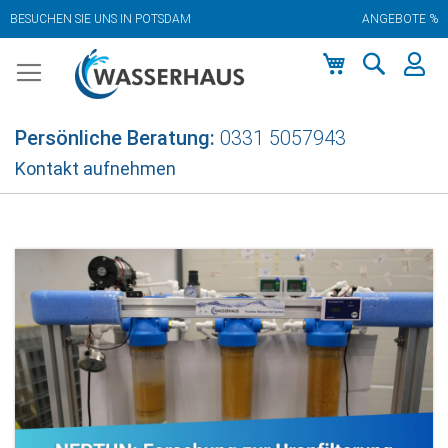
BESUCHEN SIE UNS IN POTSDAM
ANGEBOTE %
Zum
Inhalt
springen
Mein Warenkor
Persönliche Beratung:
0331 5057943
Kontakt aufnehmen